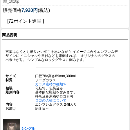
00_1010p
販売価格
7,920円
(税込)
[72ポイント進呈 ]
商品説明
言葉はなくとも贈りたい相手を思いながら イメージに合うエンブレムデ
ザインに イニシャルや日付などを彫刻すれば、 オリジナルのグラスの
出来上がり。 シンプルなロックグラスに刻みます。
サイズ
口径78×高さ89mm,300ml
材質
ソーダガラス
ガラス素材の種類≫
包装
化粧箱、包装込み
彫刻内容
基本的な彫刻を含みます。
持ち込み原稿やロゴも可
ロゴの入稿について
内容
エンブレムグラス
２個
入り
お届け
約８日～
シングル