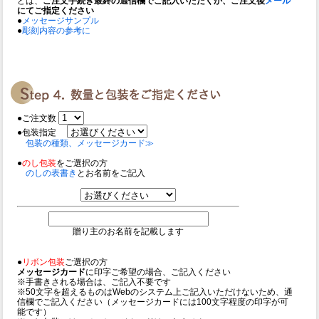
どは、
ご注文手続き最終の通信欄でご記入いただくか、ご注文後
メール
にてご指定ください
●
メッセージサンプル
●
彫刻内容の参考に
●ご注文数
●包装指定
包装の種類、メッセージカード≫
●
のし包装
をご選択の方
のしの表書き
とお名前をご記入
贈り主のお名前を記載します
●
リボン包装
ご選択の方
メッセージカード
に印字ご希望の場合、ご記入ください
※手書きされる場合は、ご記入不要です
※50文字を超えるものはWebのシステム上ご記入いただけないため、通
信欄でご記入ください（メッセージカードには100文字程度の印字が可
能です）