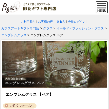
ご利用案内
｜
お客様の声
｜
Ｑ＆Ａ
｜
会員ログイン
｜
ガラスアートギフト専門店
>
グラス
>
オールド・ファッション・グラス
>
エンブレムグラス
> エンブレムグラス ペア
エンブレムグラス 【ペア】