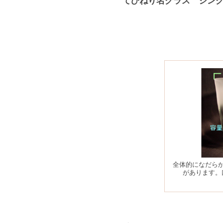
てびねり名グラス シン
全体的になだら
があります。