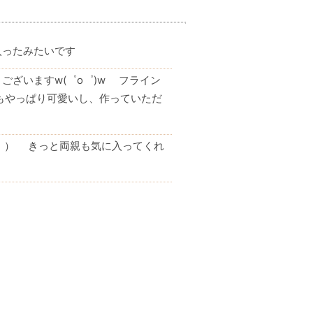
入ったみたいです
ざいますw(゜o゜)w フライン
もやっぱり可愛いし、作っていただ
＾。） きっと両親も気に入ってくれ