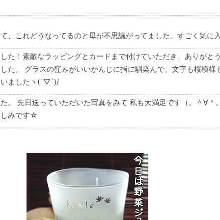
いて、これどうなってるのと母が不思議がってました。すごく気に
した！素敵なラッピングとカードまで付けていただき、ありがとうご
した。 グラスの窪みがいいかんじに指に馴染んで、文字も桜模様
ましたヽ(´▽`)/
た。 先日送っていただいた写真をみて 私も大満足です（。＾∀
楽しみです☆