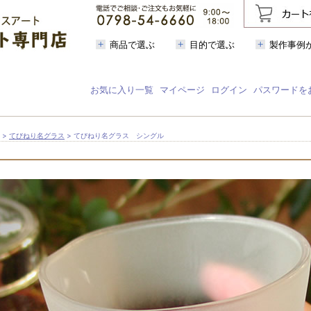
商品で選ぶ
目的で選ぶ
製作事例
お気に入り一覧
マイページ
ログイン
パスワードを
>
てびねり名グラス
> てびねり名グラス シングル