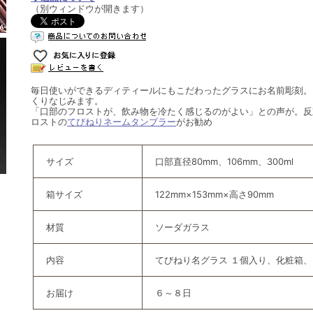
（別ウィンドウが開きます）
毎日使いができるディティールにもこだわったグラスにお名前彫刻。
くりなじみます。
「口部のフロストが、飲み物を冷たく感じるのがよい」との声が。反
ロストの
てびねりネームタンブラー
がお勧め
サイズ
口部直径80mm、106mm、300ml
箱サイズ
122mm×153mm×高さ90mm
材質
ソーダガラス
内容
てびねり名グラス １個入り、化粧箱
お届け
６～８日