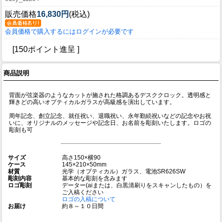
販売価格
16,830円
(税込)
会員価格で購入するにはログインが必要です
[150ポイント進呈 ]
商品説明
背面が弦楽器のようなカットが施された格調あるデスククロック。透明感と
輝きどの高いオプティカルガラスが高級感を演出しています。
周年記念、創立記念、就任祝い、退職祝い、永年勤続祝いなどの記念やお祝
いに、オリジナルのメッセージや記念日、お名前を彫刻いたします。ロゴの
彫刻も可
サイズ
高さ150×横90
ケース
145×210×50mm
材質
光学（オプティカル）ガラス、電池SR626SW
彫刻内容
基本的な彫刻を含みます
ロゴ彫刻
データー(aiまたは、白黒清刷りをスキャンしたもの）を
ご入稿ください
ロゴの入稿について
お届け
約８～１０日間