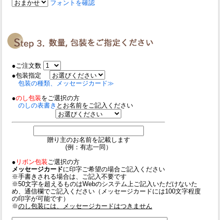
フォントを確認
●ご注文数
●包装指定
包装の種類、メッセージカード≫
●
のし包装
をご選択の方
のしの表書き
とお名前をご記入ください
贈り主のお名前を記載します
(例：有志一同）
●
リボン包装
ご選択の方
メッセージカード
に印字ご希望の場合ご記入ください
※手書きされる場合は、ご記入不要です
※50文字を超えるものはWebのシステム上ご記入いただけないた
め、通信欄でご記入ください（メッセージカードには100文字程度
の印字が可能です）
※
のし包装には、メッセージカードはつきません