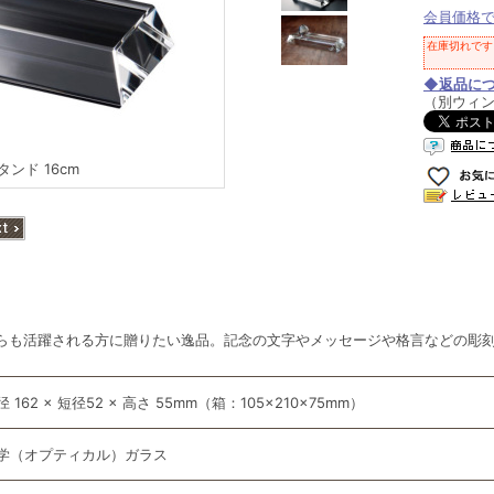
会員価格
在庫切れです
◆返品に
（別ウィ
ンド 16cm
らも活躍される方に贈りたい逸品。記念の文字やメッセージや格言などの彫
径 162 × 短径52 × 高さ 55mm（箱：105×210×75mm）
学（オプティカル）ガラス