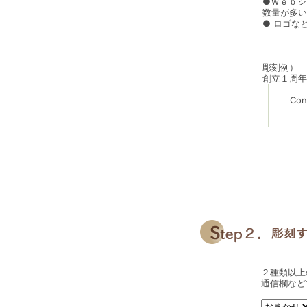
●Ｗｅｂシ
数量が多い
● ロゴな
彫刻例）
創立１周年
Con
２種類以上
通信欄など