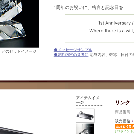
1周年のお祝いに、格言と記念日を
1st Anniversary 
Where there is a will,
●メッセージサンプル
）とのセットイメージ
●彫刻内容の参考に
彫刻内容、敬称、日付の
アイテムイメ
リンク 
ージ
商品番号 01
販売価格
7
[71ポイント