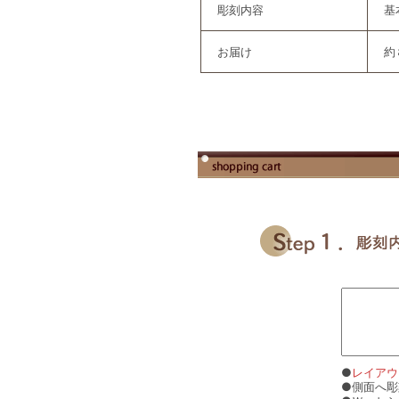
彫刻内容
基
お届け
約
●
レイアウ
●側面へ彫