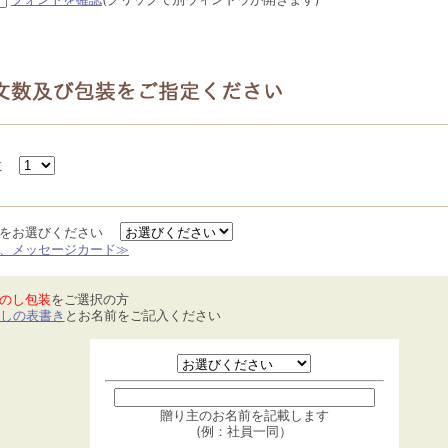
数
類をお選びください
、メッセージカード≫
のし包装
をご選択の方
しの表書き
とお名前をご記入ください
贈り主のお名前を記載します
(例：社員一同）