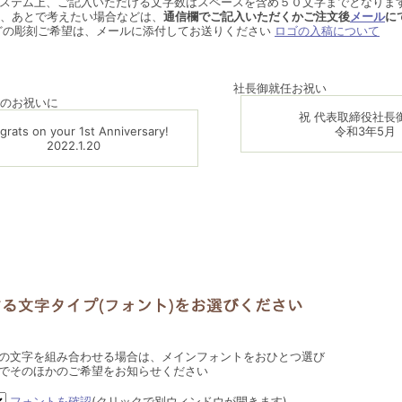
ステム上、ご記入いただける文字数はスペースを含め５０文字までとなりま
、あとで考えたい場合などは、
通信欄でご記入いただくかご注文後
メール
に
どの彫刻ご希望は、メールに添付してお送りください
ロゴの入稿について
社長御就任お祝い
のお祝いに
祝 代表取締役社長
grats on your 1st Anniversary!
令和3年5月
2022.1.20
の文字を組み合わせる場合は、メインフォントをおひとつ選び
でそのほかのご希望をお知らせください
フォントを確認
(クリックで別ウィンドウが開きます)