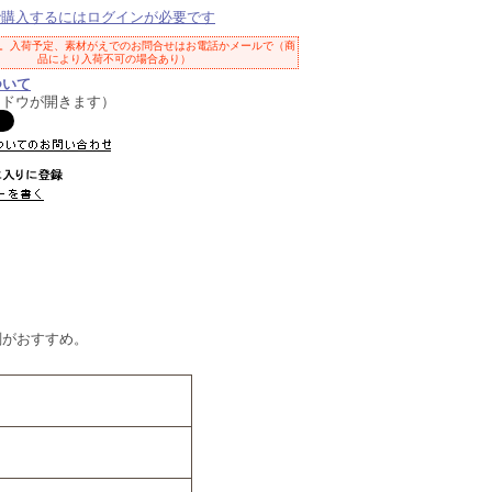
で購入するにはログインが必要です
。入荷予定、素材がえでのお問合せはお電話かメールで（商
品により入荷不可の場合あり）
ついて
ンドウが開きます）
刻がおすすめ。