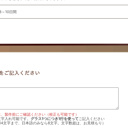
8～10日間
は、製作前にご確認ください（校正も可能です）
文字入れ可能です。
グラス1つにつき1行を使って
ご記入ください
14文字まで、日本語のみなら8文字。文字数超は、お見積もり）