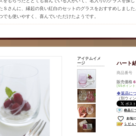
スをもらったととても喜んでいる人がいて、名入りのグラスを探し
たＳさんに、縁起の良い紅白のセットのグラスをおすすめしました
つでも使いやすく、喜んでいただけたようです。
アイテムイメ
ハート結
ージ
商品番号 01
販売価格
6
[55ポイント
◆返品に
（別ウィ