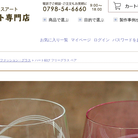
商品で選ぶ
目的で選ぶ
製作事例
お気に入り一覧
マイページ
ログイン
パスワードを
ファッション・グラス
> ハート結び フリーグラス ペア