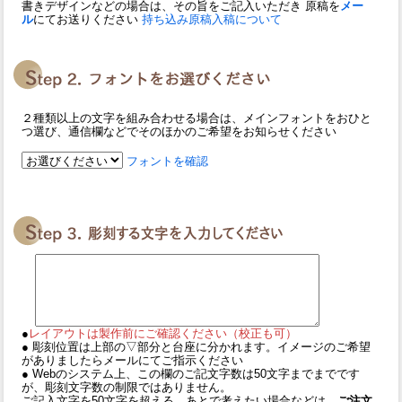
書きデザインなどの場合は、その旨をご記入いただき 原稿を
メー
ル
にてお送りください
持ち込み原稿入稿について
２種類以上の文字を組み合わせる場合は、メインフォントをおひと
つ選び、通信欄などでそのほかのご希望をお知らせください
フォントを確認
●
レイアウトは製作前にご確認ください（校正も可）
● 彫刻位置は上部の▽部分と台座に分かれます。イメージのご希望
がありましたらメールにてご指示ください
● Webのシステム上、この欄のご記文字数は50文字までまでです
が、彫刻文字数の制限ではありません。
ご記入文字を50文字を超える、あとで考えたい場合などは、
ご注文