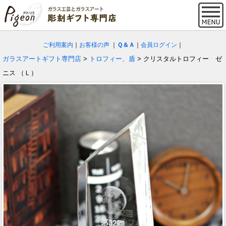
ご利用案内
｜
お客様の声
｜
Ｑ＆Ａ
｜
会員ログイン
｜
ガラスアートギフト専門店
>
トロフィー、盾
> クリスタルトロフィー ゼ
ニス （Ｌ）