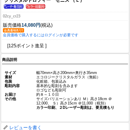
クリスタルトロフィー ゼニス （Ｌ）
02cy_cr23
販売価格
14,080円
(税込)
会員価格で購入するにはログインが必要です
[125ポイント進呈 ]
商品説明
サイズ
幅70mm×高さ200mm×奥行き35mm
素材
エコロジークリスタルガラス（無鉛）
包装
化粧箱、包装込み
彫刻内容
基本的な彫刻を含みます
ロゴなども彫刻可
お届け
約８～１０日
その他
サイズバリエーションあり Ｍ）高さ18cm ＠
12,000、 Ｓ）高さ15cm ＠11,000（税別）
カラー印刷、２Dレーザー彫刻は、要見積もり
レビューを書く