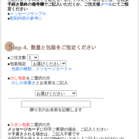
手続き最終の備考欄でご記入いただくか、ご注文後
メール
にてご指
定ください
●
メッセージサンプル
●
彫刻内容の参考に
●ご注文数
●包装指定
包装の種類、メッセージカード≫
●
のし包装
をご選択の方
のしの表書き
とお名前をご記入
贈り主のお名前を記載します
●
リボン包装
ご選択の方
メッセージカード
に印字ご希望の場合、ご記入ください
※手書きされる場合は、ご記入不要です
※50文字を超えるものはWebのシステム上ご記入いただけないた