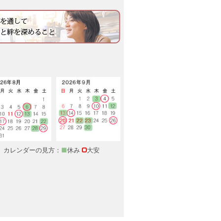
カレンダーの見方：
■
休み
大安