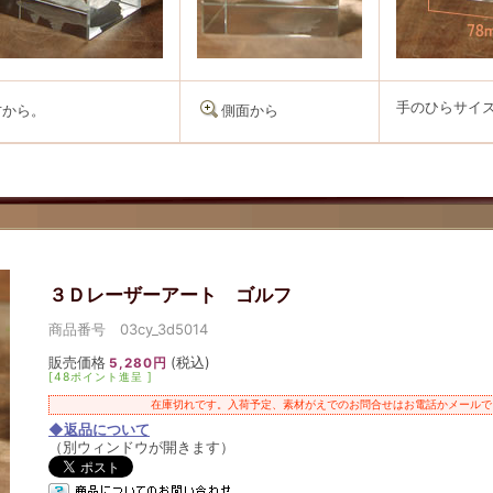
手のひらサイ
方から。
側面から
３Ｄレーザーアート ゴルフ
商品番号 03cy_3d5014
販売価格
(税込)
5,280円
[48ポイント進呈 ]
在庫切れです。入荷予定、素材がえでのお問合せはお電話かメールで
◆返品について
（別ウィンドウが開きます）