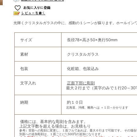
光輝くクリスタルガラスの中に、感動の１シーンが蘇ります。ホールイン
サイズ
長径78×高さ50×奥行50mm
素材
クリスタルガラス
包装
化粧箱、包装込み
文字入れ
正面下部に彫刻
最大２行まで（英字のみで１行20～30
納期
約１０日
北海道、沖縄、離島へは ＋１日～かかります
価格には、基本的な彫刻を含みます。
上記文字数を超える場合は、お見積もり
参考）背面への彫刻に変更し、１面フルであれば、最大６行まで可能です。 その場合5
別面への追加彫刻は、１面ごとに1,500円の追加になります。