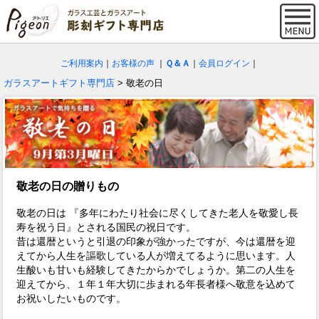
ご利用案内
｜
お客様の声
｜
Ｑ＆Ａ
｜
会員ログイン
｜
ガラスアートギフト専門店
> 敬老の日
敬老の日の贈りもの
敬老の日は 『多年にわたり社会に尽くしてきた老人を敬愛し長
寿を祝う日』とされる国民の祝日です。
昔は還暦というと引退の印象が強かったですが、今は還暦を迎
えてから人生を謳歌している人が増えてるように思います。人
生酸いも甘いも経験してきたからかでしょうか。第二の人生を
迎えてから、１年１年大切に歩まれる年長者様へ敬意を込めて
お祝いしたいものです。