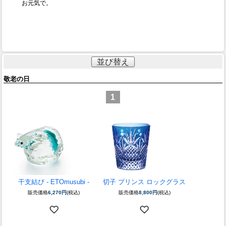
お元気で。
並び替え
敬老の日
1
干支結び - ETOmusubi -
切子 プリンス ロックグラス
販売価格
6,270円
(税込)
販売価格
8,800円
(税込)