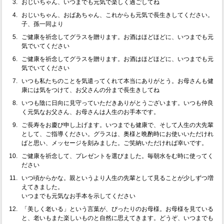
おじいちゃん、いつまでも元気で楽しく過ごしてね
おじいちゃん、おばあちゃん、これからも元気で長生きしてください。
子、孫一同より
ご健康を祈念してグラスを贈ります。お酒はほどほどに、いつまでも元
気でいてください
ご健康を祈念してグラスを贈ります。お酒はほどほどに、いつまでも元
気でいてください
いつも私たちのことを気遣ってくれて本当にありがとう。お母さんも健
康には気をつけて、お父さんの分まで長生きしてね
いつも陰に日向に見守っていただきありがとうございます。いつも仲良
く元気なお父さん、お母さんは人生のお手本です。
ご長寿をお慶び申し上げます。いつまでも健康で、そして人生の大先輩
として、ご指導ください。グラスは、奥様と晩酌時にお使いいただけれ
ばと思い、メッセージを刻みました。ご笑納いただければ幸いです。
ご健康を祈念して、プレゼントを選びました。毎朝水をむ時に使ってく
ださい
いつ頃からかな。親というより人生の先輩として見ることが少しずつ増
えてきました。
いつまでも元気なお手本を示してください
「美しく老いる」という言葉が、ぴったりのお母様。お母様を見ている
と、老いもまた楽しいものと自然に思えてきます。どうぞ、いつまでも