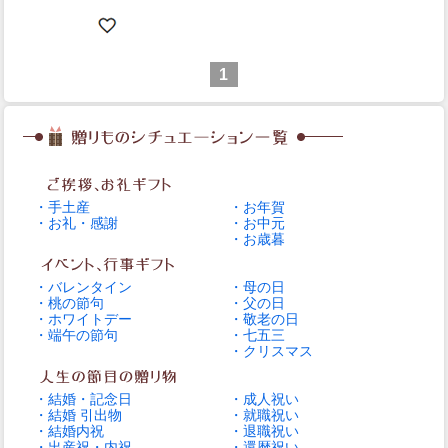
1
・手土産
・お年賀
・お礼・感謝
・お中元
・お歳暮
・バレンタイン
・母の日
・桃の節句
・父の日
・ホワイトデー
・敬老の日
・端午の節句
・七五三
・クリスマス
・結婚・記念日
・成人祝い
・結婚 引出物
・就職祝い
・結婚内祝
・退職祝い
・出産祝・内祝
・還暦祝い