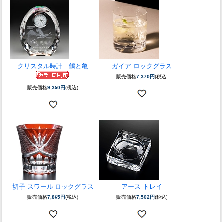
クリスタル時計 鶴と亀
ガイア ロックグラス
販売価格
7,370円
(税込)
販売価格
9,350円
(税込)
切子 スワール ロックグラス
アース トレイ
販売価格
7,865円
(税込)
販売価格
7,502円
(税込)