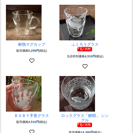
耐熱マグカップ
ふくろうグラス
販売価格
5,258円
(税込)
当店特別価格
4,510円
(税込)
ＢＡＢＹ手形グラス
ロックグラス「鯉唄」 シン
グル
販売価格
4,510円
(税込)
販売価格
14,300円
(税込)