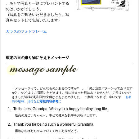
、あとで写真と一緒にプレゼントする
のはいかがでしょう。
（写真をご郵送いただきましたら、写
真をセットして包装いたします）
ガラスのフォトフレーム
敬老の日の贈り物にそえるメッセージ
「メッセージって、どんなものがあるのですか? 」 「何か定型パターンってあります
か? 」など よくご質問いただきます。特に決まった形はありませんが、 ご注文いただ
きました皆様の彫刻例や文例などをまとめました。 ご参考になれば、幸いです
お名
前や敬称、日付など
彫刻内容参考
に
To the best Grandpa. Wish you a happy healthy long life.
最高のおじいちゃんへ。幸せで健康な長寿をお祈りします。
Thank you for being such a wonderful Grandma.
素敵なおばあちゃんでいてくれてありがとう。