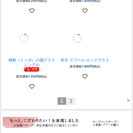
・手土産
・お年賀
・お礼・感謝
・お中元
・お歳暮
・バレンタイン
・母の日
・桃の節句
・父の日
・ホワイトデー
・敬老の日
・端午の節句
・七五三
・クリスマス
・結婚・記念日
・成人祝い
・結婚 引出物
・就職祝い
・結婚内祝
・退職祝い
・出産祝・内祝
・還暦祝い
・誕生日
・長寿祝い
・引越・新築祝
・周年・創立記念
・就任・昇進祝
・開店・開業祝い
・表彰・アワード
・工芸コレクション
・自分ギフト