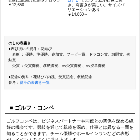
表彰に最適の安定型クロック
ム）L
ホログラムが虹色に輝
￥12,650
き、寄書きが美しい。サイズバ
リエーションあり
￥14,850～
のしの表書き
●表彰祝いの熨斗：花結び
表彰 ： 優勝、準優勝、参加賞、ブービー賞、ドラコン賞、敢闘賞、殊
勲賞
受賞 ：受賞御祝、叙勲御祝、○○受賞御祝 、○○授章御祝
●記念の熨斗：花結び / 内祝、受賞記念、叙勲記念
参考：
熨斗の表書き一覧
■ ゴルフ・コンペ
ゴルフコンペは、ビジネスパートナーや同僚との関係を深める絶
好の機会です。競技を通じて親睦を深め、仕事とは異なる一面を
知ることができます。チーム優勝やホールインワンなどの表彰
が、イベントをさらに盛り上げます。