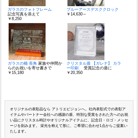
ガラスのフォトフレーム
ブルーアースデスククロック
記念写真を添えて
￥14,630～
￥8,250
ガラスの楯 長角
家族や仲間か
クリスタル盾 【ガレナ】 カラ
らのお祝いを寄せ書きで
ー印刷
受賞記念の盾に
￥15,180
￥20,350
オリジナルの表彰品なら
アトリエピジョンへ。社内表彰式での表彰ア
イテムやパートナー会社への感謝の盾、特別な受賞をされた方へのお祝
い品にクリスタル時計やオリジナルアイテムに、記念日・ロゴ・メッセ
ージを刻みます。
栄光を称えて形に、
ご希望に合わせ1点からご提案い
たします。