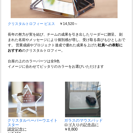
クリスタルトロフィー ピエス
￥14,520～
長年の努力が実を結び、チームの成果を引き出したリーダーに贈呈。 刻
まれた名前やメッセージにより個別感が増し、受け取る喜びもひとしおで
す。 営業成績やプロジェクト達成で優れた成果を上げた
社員への表彰に
おすすめ
のクリスタルトロフィー。
台座の上のカラーパーツは全9色
イメージに合わせてピッタリのカラーをお選びいただけます
クリスタルペーパーウエイト
ガラスのマウスパッド
スター
ロゴ入りの記念品に
認定記念に
￥8,800