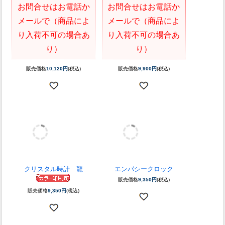
ブリュッセル ビールグラ
ミケランジェロ 赤ワイング
ス ペア ZWIESEL
ラス ペア
在庫切れです。入荷
在庫切れです。入荷
予定、素材がえでの
予定、素材がえでの
お問合せはお電話か
お問合せはお電話か
メールで（商品によ
メールで（商品によ
り入荷不可の場合あ
り入荷不可の場合あ
り）
り）
販売価格
10,120円
(税込)
販売価格
9,900円
(税込)
クリスタル時計 龍
エンパシークロック
販売価格
9,350円
(税込)
販売価格
9,350円
(税込)