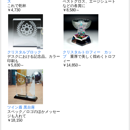
ス
ベストグロス、エージシュート
これで乾杯
などの各賞に
￥4,730
￥8,580～
クリスタルブロック
クリスタルトロフィー カッ
デスクにおける記念品。カラー
プ
重厚で美しく煌めくトロフ
印刷も
ィー
￥5,830～
￥14,850～
ツイン盾 黒台座
スペック／ロゴのほかメッセー
ジも入れて
￥18,150