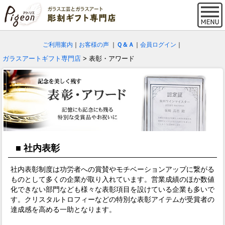
ご利用案内
｜
お客様の声
｜
Ｑ＆Ａ
｜
会員ログイン
｜
ガラスアートギフト専門店
> 表彰・アワード
■ 社内表彰
社内表彰制度は功労者への賞賛やモチベーションアップに繋がる
ものとして多くの企業が取り入れています。営業成績のほか数値
化できない部門なども様々な表彰項目を設けている企業も多いで
す。クリスタルトロフィーなどの特別な表彰アイテムが受賞者の
達成感を高める一助となります。