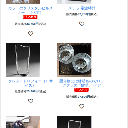
カラーのクリスタルピルス
ステラ 電波時計
ナー （ペア）
販売価格
32,780円
(税込)
販売価格
34,760円
(税込)
クレストトロフィー（Ｌサ
贈り物には縁起もので
ロッ
イズ）
クグラス「鯉唄」 ペア
販売価格
29,260円
(税込)
販売価格
27,500円
(税込)