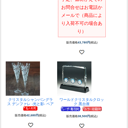
お問合せはお電話か
メールで（商品によ
り入荷不可の場合あ
り）
販売価格
43,780円
(税込)
クリスタルシャンパングラ
ワールドクリスタルクロッ
ス デンファレ -光と影- ペア
ク 黒台座
販売価格
42,680円
(税込)
販売価格
38,500円
(税込)