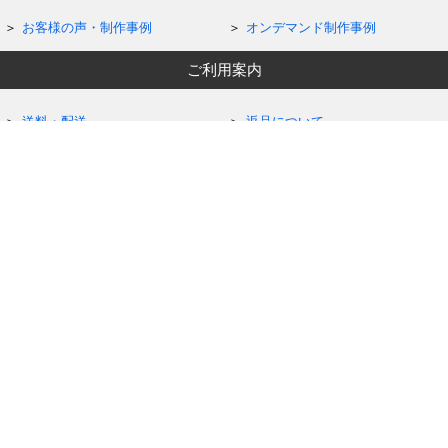
お客様の声・制作事例
オンデマンド制作事例
ご利用案内
送料・配送
返品について
ラッピング
お見積もり依頼
FAX用紙（ご注文・お見積）
ご利用案内の一覧へ
PDF
5つの注文方法
定番ギフトオーダー
カスタムメイドオーダー
オンデマンドオーダー
作家作品
記念品・大口注文
お問い合わせ・コミュニティ