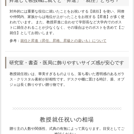
昇進して教授職に就くと「昇進」「就任」どちら？
対外的には重要な役位に就いたことをお祝いする【就任】を使い、同僚
や仲間内、家族からは地位が上がったことをお祝する【昇進】が多く使
われています。 また、教授昇進に合わせて学部長など大学内でのポス
トに就任されることが少なくなく、その場合はそのポストを含めて【ご
就任】としてお祝いします。
参考：
就任と昇進（昇任、昇格、昇級との違いも）について
研究室・書斎・医局に飾りやすいサイズ感が安心です
教授就任祝いは、華美すぎるものよりも、落ち着いた透明感のあるガラ
ス・クリスタル素材が好相性です。デスクや棚に置ける時計、盾、オブ
ジェは長く飾りやすい贈り物です。
教授就任祝いの相場
贈り主の人数や関係性、式典の有無によって異なります。目安としてご
検討ください。