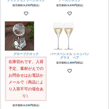
ディクショナリークロック
アースクロック
販売価格
14,630円
(税込)
販売価格
14,630円
(税込)
グローブクロック
バースペシャル シャンパン
グラス ペア
在庫切れです。入荷
販売価格
11,880円
(税込)
予定、素材がえでの
お問合せはお電話か
メールで（商品によ
り入荷不可の場合あ
り）
販売価格
14,630円
(税込)