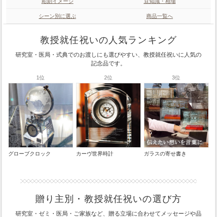
彫刻イメージ
豆知識・相場
シーン別に選ぶ
商品一覧へ
教授就任祝いの人気ランキング
研究室・医局・式典でのお渡しにも選びやすい、教授就任祝いに人気の
記念品です。
1位
2位
3位
グローブクロック
カーヴ世界時計
ガラスの寄せ書き
贈り主別・教授就任祝いの選び方
研究室・ゼミ・医局・ご家族など、贈る立場に合わせてメッセージや品