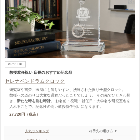
PICK UP
教授就任祝い 店長のおすすめ記念品
セレナペンドラムクロック
研究室や書斎、医局にも飾りやすい、洗練された振り子型クロック。
教授への道のりは大変な過程だったことでしょう。 その先でひときわ輝
き、
新たな時を刻む時計
。 お名前・役職・就任日・大学名や研究室名を
入れることで、記念性の高い教授就任祝いになります。
27,720円（税込）
人気ランキング
相手先の選び方