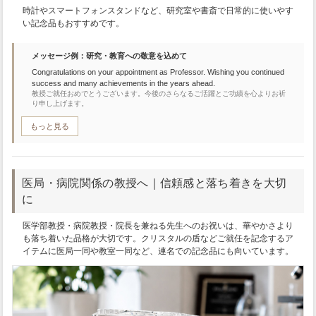
時計やスマートフォンスタンドなど、研究室や書斎で日常的に使いやす
い記念品もおすすめです。
メッセージ例：研究・教育への敬意を込めて
Congratulations on your appointment as Professor. Wishing you continued
success and many achievements in the years ahead.
教授ご就任おめでとうございます。今後のさらなるご活躍とご功績を心よりお祈
り申し上げます。
もっと見る
医局・病院関係の教授へ｜信頼感と落ち着きを大切
に
医学部教授・病院教授・院長を兼ねる先生へのお祝いは、華やかさより
も落ち着いた品格が大切です。クリスタルの盾などご就任を記念するア
イテムに医局一同や教室一同など、連名での記念品にも向いています。