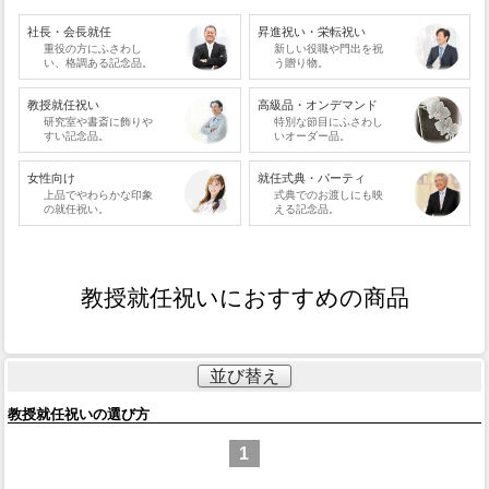
社長・会長就任
昇進祝い・栄転祝い
重役の方にふさわし
新しい役職や門出を祝
い、格調ある記念品。
う贈り物。
教授就任祝い
高級品・オンデマンド
研究室や書斎に飾りや
特別な節目にふさわし
すい記念品。
いオーダー品。
女性向け
就任式典・パーティ
上品でやわらかな印象
式典でのお渡しにも映
の就任祝い。
える記念品。
教授就任祝いにおすすめの商品
並び替え
教授就任祝いの選び方
1