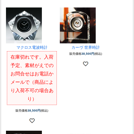
マクロス電波時計
カーヴ 世界時計
販売価格
38,500円
(税込)
在庫切れです。入荷
予定、素材がえでの
お問合せはお電話か
メールで（商品によ
り入荷不可の場合あ
り）
販売価格
38,500円
(税込)