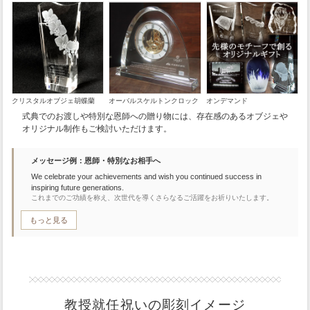
クリスタルオブジェ胡蝶蘭
オーバルスケルトンクロック
オンデマンド
式典でのお渡しや特別な恩師への贈り物には、存在感のあるオブジェや
オリジナル制作もご検討いただけます。
メッセージ例：恩師・特別なお相手へ
We celebrate your achievements and wish you continued success in
inspiring future generations.
これまでのご功績を称え、次世代を導くさらなるご活躍をお祈りいたします。
もっと見る
教授就任祝いの彫刻イメージ