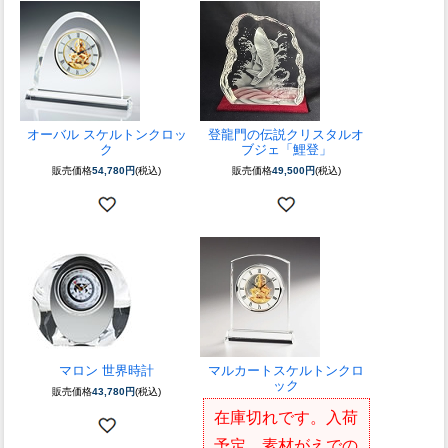
オーバル スケルトンクロッ
登龍門の伝説
クリスタルオ
ク
ブジェ「鯉登」
販売価格
54,780円
(税込)
販売価格
49,500円
(税込)
マロン 世界時計
マルカートスケルトンクロ
ック
販売価格
43,780円
(税込)
在庫切れです。入荷
予定、素材がえでの