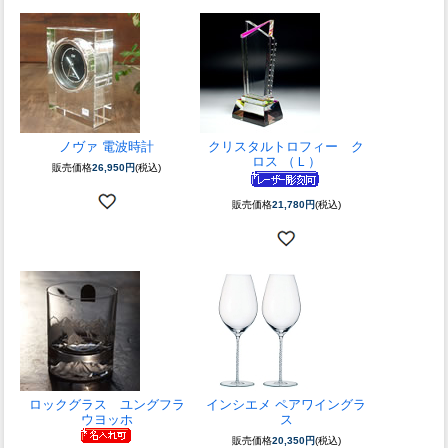
ノヴァ 電波時計
クリスタルトロフィー ク
ロス （Ｌ）
販売価格
26,950円
(税込)
販売価格
21,780円
(税込)
ロックグラス ユングフラ
インシエメ ペアワイングラ
ウヨッホ
ス
販売価格
20,350円
(税込)