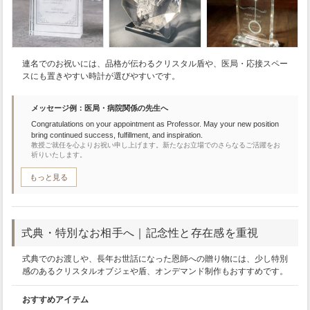
連名でのお祝いには、品格が伝わるクリスタル盾や、医局・応接スペー
スにも置きやすい時計が選びやすいです。
メッセージ例：医局・病院関係の先生へ
Congratulations on your appointment as Professor. May your new position
bring continued success, fulfillment, and inspiration.
教授ご就任を心よりお祝い申し上げます。新たなお立場でのさらなるご活躍をお
祈りいたします。
もっと見る
式典・特別なお相手へ｜記念性と存在感を重視
式典でのお渡しや、長年お世話になった恩師への贈り物には、少し特別
感のあるクリスタルオブジェや盾、オンデマンド制作もおすすめです。
おすすめアイテム