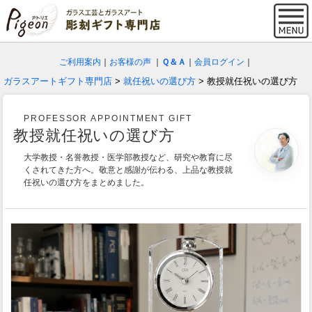
ご利用案内
｜
お客様の声
｜
Ｑ＆Ａ
｜
会員ログイン
｜
ガラスアートギフト専門店
>
就任祝いの選び方
> 教授就任祝いの選び方
PROFESSOR APPOINTMENT GIFT
教授就任祝いの選び方
大学教授・名誉教授・医学部教授など、研究や教育に尽
くされてきた方へ。敬意と感謝が伝わる、上品な教授就
任祝いの選び方をまとめました。