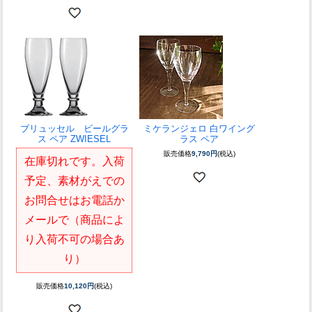
ブリュッセル ビールグラ
ミケランジェロ 白ワイング
ス ペア ZWIESEL
ラス ペア
販売価格
9,790円
(税込)
在庫切れです。入荷
予定、素材がえでの
お問合せはお電話か
メールで（商品によ
り入荷不可の場合あ
り）
販売価格
10,120円
(税込)