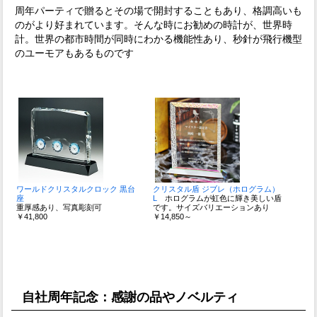
周年パーティで贈るとその場で開封することもあり、格調高いも
のがより好まれています。そんな時にお勧めの時計が、世界時
計。世界の都市時間が同時にわかる機能性あり、秒針が飛行機型
のユーモアもあるものです
ワールドクリスタルクロック 黒台
クリスタル盾 ジブレ（ホログラム）
座
L
ホログラムが虹色に輝き美しい盾
重厚感あり、写真彫刻可
です。サイズバリエーションあり
￥41,800
￥14,850～
自社周年記念：感謝の品やノベルティ