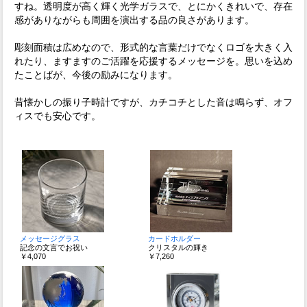
すね。透明度が高く輝く光学ガラスで、とにかくきれいで、存在
感がありながらも周囲を演出する品の良さがあります。
彫刻面積は広めなので、形式的な言葉だけでなくロゴを大きく入
れたり、ますますのご活躍を応援するメッセージを。思いを込め
たことばが、今後の励みになります。
昔懐かしの振り子時計ですが、カチコチとした音は鳴らず、オフ
ィスでも安心です。
メッセージグラス
カードホルダー
記念の文言でお祝い
クリスタルの輝き
￥4,070
￥7,260