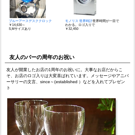
ブルーアースデスククロック
モノリス 世界時計
世界時間が一目で
￥14,630～
わかる。ロゴ入りで
S,Mサイズあり
￥32,450
友人のバーの周年のお祝い
友人が開業したお店の1周年のお祝いに。大事なお店だからこ
そ、お店のロゴ入りは大変喜ばれています。メッセージやアニバ
ーサリーの文言、since～(established ）などを入れてプレゼン
ト