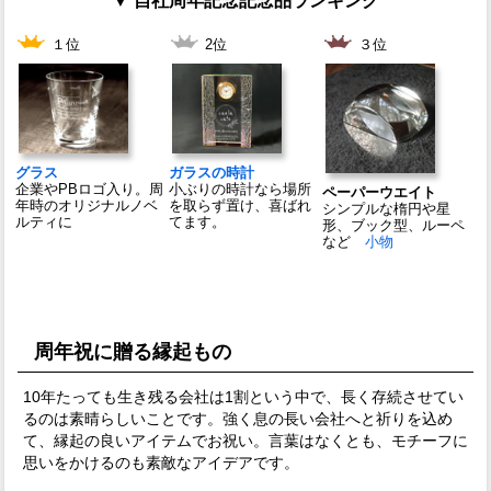
▼ 自社周年記念記念品ランキング
１位
2位
３位
グラス
ガラスの時計
企業やPBロゴ入り。周
小ぶりの時計なら場所
ペーパーウエイト
年時のオリジナルノベ
を取らず置け、喜ばれ
シンプルな楕円や星
ルティに
てます。
形、ブック型、ルーペ
など
小物
周年祝に贈る縁起もの
10年たっても生き残る会社は1割という中で、長く存続させてい
るのは素晴らしいことです。強く息の長い会社へと祈りを込め
て、縁起の良いアイテムでお祝い。言葉はなくとも、モチーフに
思いをかけるのも素敵なアイデアです。