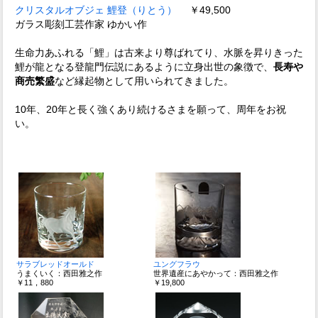
クリスタルオブジェ 鯉登（りとう）
￥49,500
ガラス彫刻工芸作家 ゆかい作
生命力あふれる「鯉」は古来より尊ばれてり、水脈を昇りきった
鯉が龍となる登龍門伝説にあるように立身出世の象徴で、
長寿や
商売繁盛
など縁起物として用いられてきました。
10年、20年と長く強くあり続けるさまを願って、周年をお祝
い。
サラブレッドオールド
ユングフラウ
うまくいく：西田雅之作
世界遺産にあやかって：西田雅之作
￥11，880
￥19,800