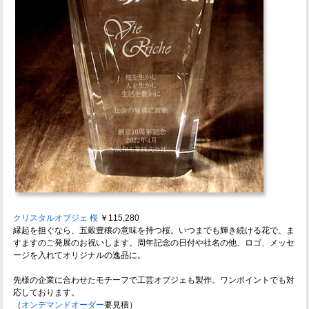
クリスタルオブジェ 桜
￥115,280
縁起を担ぐなら、五穀豊穣の意味を持つ桜。いつまでも輝き続ける花で、ま
すますのご発展のお祝いします。周年記念の日付や社名の他、ロゴ、メッセ
ージを入れてオリジナルの逸品に。
先様の企業に合わせたモチーフで工芸オブジェも製作。ワンポイントでも対
応しております。
（
オンデマンドオーダー
要見積）