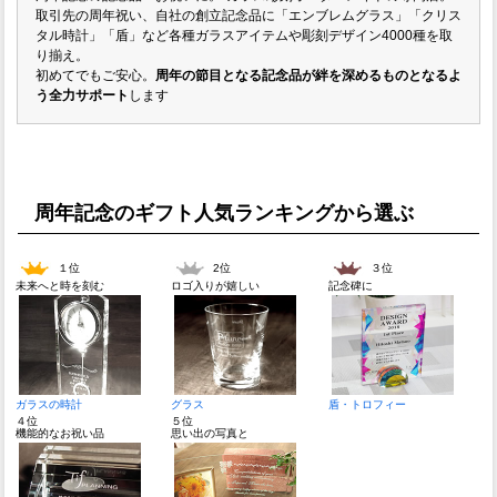
取引先の周年祝い、自社の創立記念品に「エンブレムグラス」「クリス
タル時計」「盾」など各種ガラスアイテムや彫刻デザイン4000種を取
り揃え。
初めてでもご安心。
周年の節目となる記念品が絆を深めるものとなるよ
う全力サポート
します
周年記念のギフト人気ランキングから選ぶ
１位
2位
３位
未来へと時を刻む
ロゴ入りが嬉しい
記念碑に
ガラスの時計
グラス
盾・トロフィー
４位
５位
機能的なお祝い品
思い出の写真と