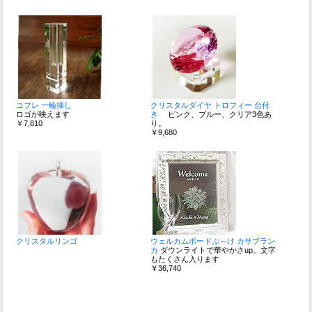
コフレ 一輪挿し
クリスタルダイヤ トロフィー 台付
ロゴが映えます
き
ピンク、ブルー、クリア3色あ
￥7,810
り。
￥9,680
クリスタルリンゴ
ウェルカムボードぶ～け カサブラン
カ
ダウンライトで華やかさup。文字
もたくさん入ります
￥36,740