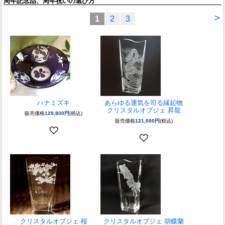
周年記念品、周年祝いの選び方
>
1
2
3
ハナミズキ
あらゆる運気を司る縁起物
クリスタルオブジェ 昇龍
販売価格
129,800円
(税込)
販売価格
121,000円
(税込)
クリスタルオブジェ 桜
クリスタルオブジェ 胡蝶蘭