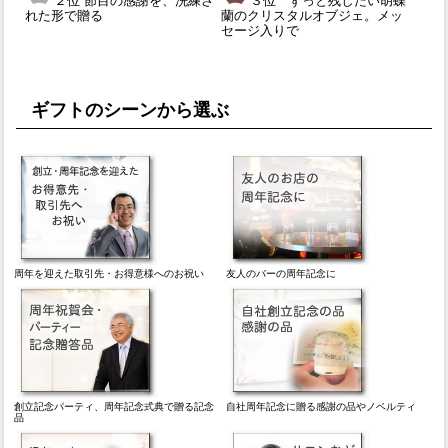
２位 節目の感謝を、洗練さ
３位 ずっと残したい胡蝶
れた形で贈る
蘭のクリスタルオブジェ。メッ
セージ入りで
ギフトのシーンから選ぶ
周年を迎えた取引先・お得意様へのお祝い
友人のバーの周年記念に
創立記念パーティ、周年記念式典で贈る記念
自社周年記念に贈る感謝の品やノベルティ
品