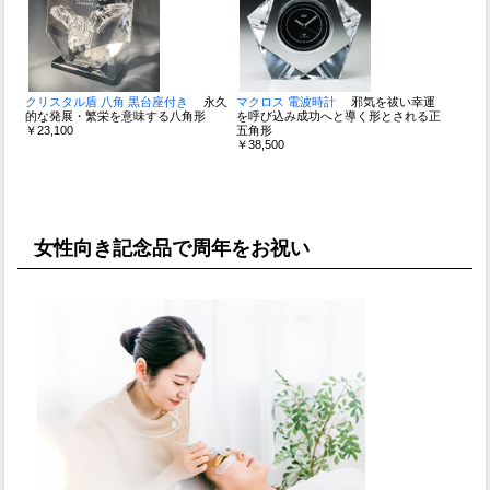
クリスタル盾 八角 黒台座付き
永久
マクロス 電波時計
邪気を祓い幸運
的な発展・繁栄を意味する八角形
を呼び込み成功へと導く形とされる正
￥23,100
五角形
￥38,500
女性向き記念品で周年をお祝い