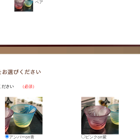
ペア
ください
（必須）
アンバーon青
ピンクon紫