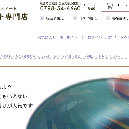
商品で選ぶ
目的で選ぶ
製作事例
お気に入り一覧
マイページ
ログイン
パスワードを
芸の贈り物
>
ガラス彫刻作家 ゆかい作
>
羽根 ぐいのみ（被せ）
> 羽根ぐい飲み（シングル）