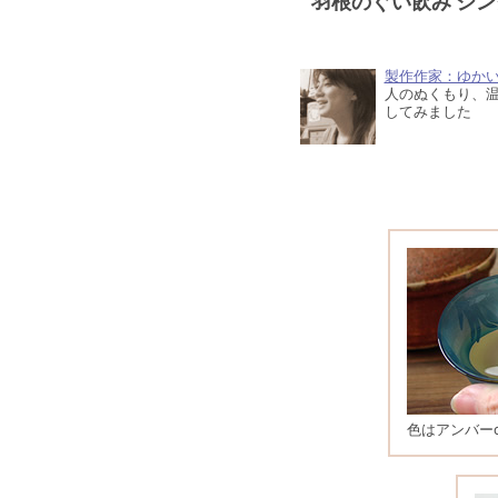
羽根のぐい飲み シ
製作作家：ゆか
人のぬくもり、
してみました
色はアンバー