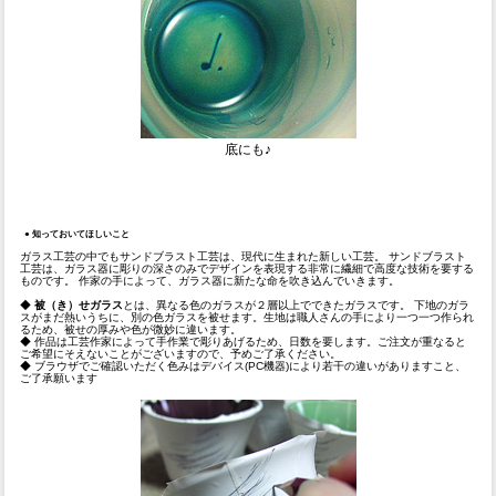
底にも♪
●
知っておいてほしいこと
ガラス工芸の中でもサンドブラスト工芸は、現代に生まれた新しい工芸。 サンドブラスト
工芸は、ガラス器に彫りの深さのみでデザインを表現する非常に繊細で高度な技術を要する
ものです。 作家の手によって、ガラス器に新たな命を吹き込んでいきます。
◆
被（き）せガラス
とは、異なる色のガラスが２層以上でできたガラスです。 下地のガラ
スがまだ熱いうちに、別の色ガラスを被せます。生地は職人さんの手により一つ一つ作られ
るため、被せの厚みや色が微妙に違います。
◆ 作品は工芸作家によって手作業で彫りあげるため、日数を要します。ご注文が重なると
ご希望にそえないことがございますので、予めご了承ください。
◆ ブラウザでご確認いただく色みはデバイス(PC機器)により若干の違いがありますこと、
ご了承願います