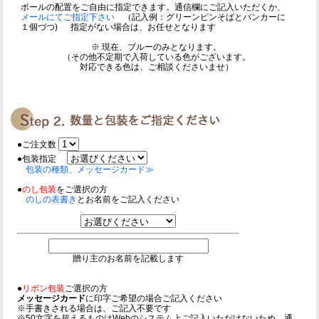
ボールの配置をご自由に指定できます。通信欄にご記入いただくか、
メールにてご指定下さい
（記入例：グリーンピンそばとバンカーに
１個づつ) 指定がない場合は、お任せとなります
※ 現在、ブルーのみとなります。
（その他不定期で入荷している色がございます。
対応できる色は、ご相談くださいませ）
●ご注文数
●包装指定
包装の種類、メッセージカード≫
●
のし包装
をご選択の方
のしの表書き
とお名前をご記入ください
贈り主のお名前を記載します
●
リボン包装
ご選択の方
メッセージカード
に印字ご希望の場合ご記入ください
※手書きされる場合は、ご記入不要です
※50文字を超えるものはWebのシステム上ご記入いただけないため、通