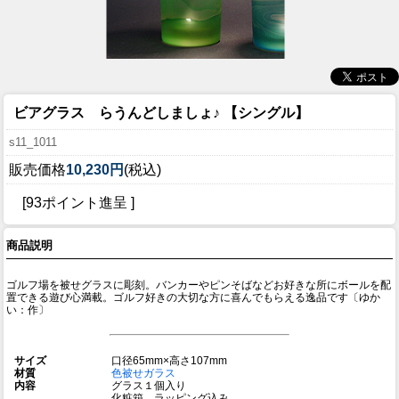
ビアグラス らうんどしましょ♪ 【シングル】
s11_1011
販売価格
10,230円
(税込)
[93ポイント進呈 ]
商品説明
ゴルフ場を被せグラスに彫刻。バンカーやピンそばなどお好きな所にボールを配
置できる遊び心満載。ゴルフ好きの大切な方に喜んでもらえる逸品です〔ゆか
い：作〕
サイズ
口径65mm×高さ107mm
材質
色被せガラス
内容
グラス１個入り
化粧箱、ラッピング込み