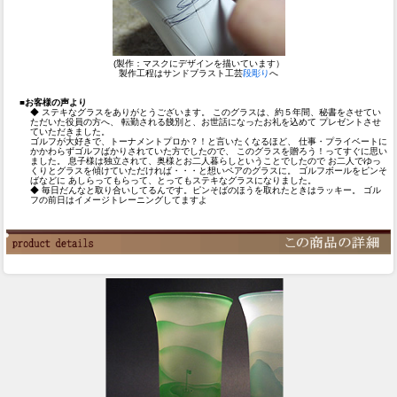
(製作：マスクにデザインを描いています）
製作工程はサンドブラスト工芸
段彫り
へ
■お客様の声より
◆ ステキなグラスをありがとうございます。 このグラスは、約５年間、秘書をさせてい
ただいた役員の方へ、 転勤される餞別と、お世話になったお礼を込めて プレゼントさせ
ていただきました。
ゴルフが大好きで、トーナメントプロか？！と言いたくなるほど、 仕事・プライベートに
かかわらずゴルフばかりされていた方でしたので、 このグラスを贈ろう！ってすぐに思い
ました。 息子様は独立されて、奥様とお二人暮らしということでしたので お二人でゆっ
くりとグラスを傾けていただければ・・・と想いペアのグラスに。 ゴルフボールをピンそ
ばなどに あしらってもらって、とってもステキなグラスになりました。
◆ 毎日だんなと取り合いしてるんです。ピンそばのほうを取れたときはラッキー。 ゴル
フの前日はイメージトレーニングしてますよ