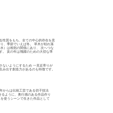
る性質をもち、全ての中心的存在を意
り、季節でいえば冬。 草木が枯れ落
水）は相剋の関係にあり、 次へつな
す。 亥の年は飛躍のための大切な準
さないようにするため 一見近寄りが
生み出す創造力があるのも特徴です。
7年からは伝統工芸である切子技法
せるように、奥行感のある作品作り
ムを使うシーンで生きた作品として