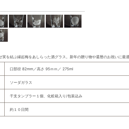
せ実を結ぶ縁起梅をあしらった酒グラス。新年の贈り物や還暦のお祝いに最
口部径 82mm／高さ 95ｍｍ／ 275ml
ソーダガラス
干支タンブラー１個、化粧箱入り/包装込み
約１０日間