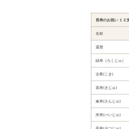
長寿のお祝い １２
名称
還暦
緑寿（ろくじゅ）
古希(こき)
喜寿(きじゅ)
傘寿(さんじゅ)
米寿(べいじゅ)
卒寿(そつじゅ)