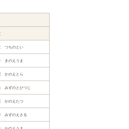
支
亥 つちのとい
午 きのえうま
寅 かのえとら
未 みずのとひつじ
辰 かのえたつ
申 みずのえさる
午 かのえうま