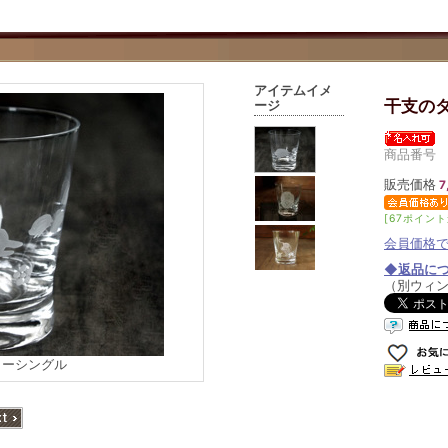
アイテムイメ
干支の
ージ
商品番号 s
販売価格
7
[67ポイント
会員価格
◆返品に
（別ウィ
ラーシングル