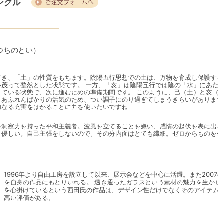
シングル
つちのとい）
書き、「土」の性質をもちます。陰陽五行思想での土は、万物を育成し保護す
茂って整然とした状態です。 一方、「亥」は陰陽五行では陰の「水」にあた
ている状態で、次に進むための準備期間です。 このように、己（土）と亥（
、あふれんばかりの活気のため、つい調子にのり過ぎてしまうきらいがありま
内なる充実をはかることに力を使いたいですね
い洞察力を持った平和主義者。波風を立てることを嫌い、感情の起伏を表に出
も優しい。自己主張をしないので、その分内面はとても繊細。ゼロからものを
1996年より自由工房を設立して以来、展示会などを中心に活躍。また200
を自身の作品にもとりいれる。 透き通ったガラスという素材の魅力を生か
を心掛けているという西田氏の作品は、デザイン性だけでなくそのアイテ
高い評価がある。