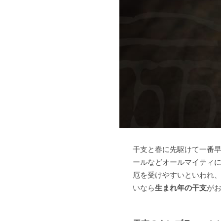
干支と春に先駆けて一番
ールなどオールマイティに
厄を受けやすいといわれ、
いなら
生まれ年の干支
が