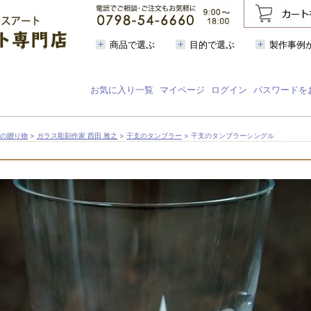
商品で選ぶ
目的で選ぶ
製作事例
お気に入り一覧
マイページ
ログイン
パスワードを
芸の贈り物
>
ガラス彫刻作家 西田 雅之
>
干支のタンブラー
> 干支のタンブラーシングル