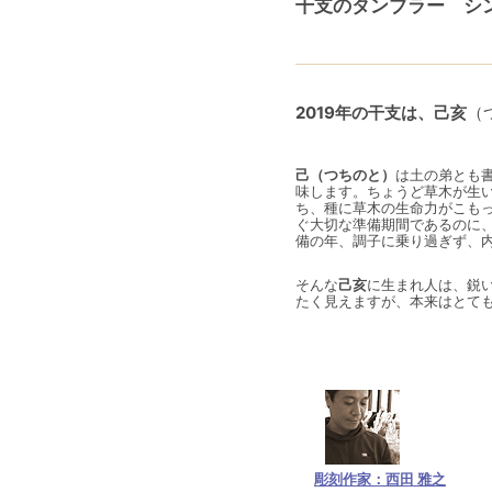
干支のタンブラー 
2019年の干支は、己亥
（
己（つちのと）
は土の弟とも
味します。ちょうど草木が生い
ち、種に草木の生命力がこもっ
ぐ大切な準備期間であるのに
備の年、調子に乗り過ぎず、
そんな
己亥
に生まれ人は、鋭
たく見えますが、本来はとて
彫刻作家：西田 雅之