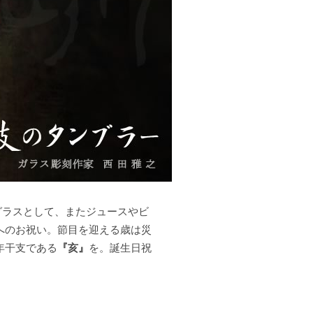
グラスとして、またジュースやビ
へのお祝い。節目を迎える歳は災
年干支である
『亥』
を。誕生日祝