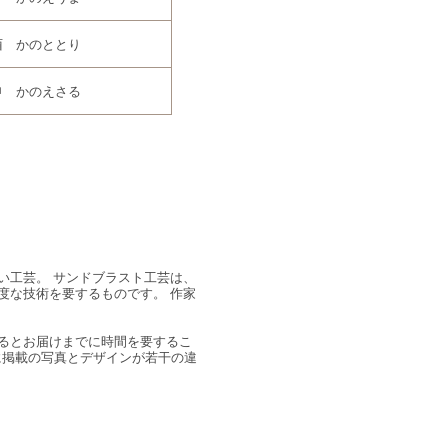
酉 かのととり
申 かのえさる
い工芸。 サンドブラスト工芸は、
度な技術を要するものです。 作家
るとお届けまでに時間を要するこ
に掲載の写真とデザインが若干の違