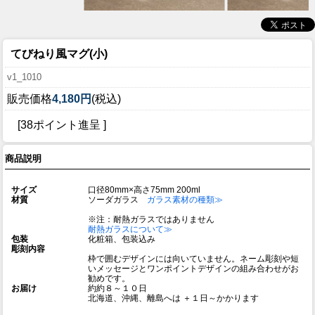
てびねり風マグ(小)
v1_1010
販売価格
4,180円
(税込)
[38ポイント進呈 ]
商品説明
サイズ
口径80mm×高さ75mm 200ml
材質
ソーダガラス
ガラス素材の種類≫
※注：耐熱ガラスではありません
耐熱ガラスについて≫
包装
化粧箱、包装込み
彫刻内容
枠で囲むデザインには向いていません。ネーム彫刻や短
いメッセージとワンポイントデザインの組み合わせがお
勧めです。
お届け
約約８～１０日
北海道、沖縄、離島へは ＋１日～かかります