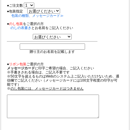
●ご注文数
●包装指定
包装の種類、メッセージカード≫
●
のし包装
をご選択の方
のしの表書き
とお名前をご記入ください
贈り主のお名前を記載します
●
リボン包装
ご選択の方
メッセージカード
に印字ご希望の場合、ご記入ください
※手書きされる場合は、ご記入不要です
※50文字を超えるものはWebのシステム上ご記入いただけないため、通
信欄でご記入ください（メッセージカードには100文字程度の印字が可
能です）
※
のし包装には、メッセージカードはつきません