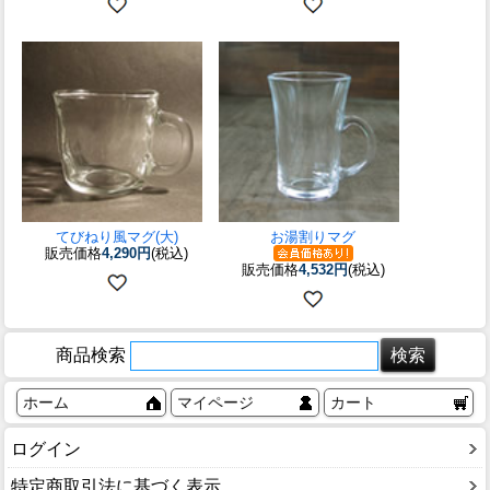
てびねり風マグ(大)
お湯割りマグ
販売価格
4,290円
(税込)
販売価格
4,532円
(税込)
商品検索
ホーム
マイページ
カート
ログイン
特定商取引法に基づく表示