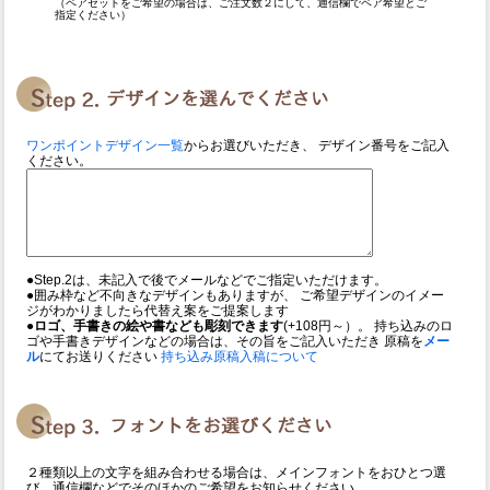
（ペアセットをご希望の場合は、ご注文数２にして、通信欄でペア希望とご
指定ください）
ワンポイントデザイン一覧
からお選びいただき、 デザイン番号をご記入
ください。
●Step.2は、未記入で後でメールなどでご指定いただけます。
●囲み枠など不向きなデザインもありますが、 ご希望デザインのイメー
ジがわかりましたら代替え案をご提案します
●ロゴ、手書きの絵や書なども彫刻できます
(+108円～）。 持ち込みのロ
ゴや手書きデザインなどの場合は、その旨をご記入いただき 原稿を
メー
ル
にてお送りください
持ち込み原稿入稿について
２種類以上の文字を組み合わせる場合は、メインフォントをおひとつ選
び、通信欄などでそのほかのご希望をお知らせください