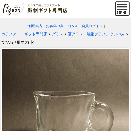
ご利用案内
｜
お客様の声
｜
Ｑ＆Ａ
｜
会員ログイン
｜
ガラスアートギフト専門店
>
グラス
>
酒グラス、焼酎グラス、ぐいのみ
>
てびねり風マグ(小)