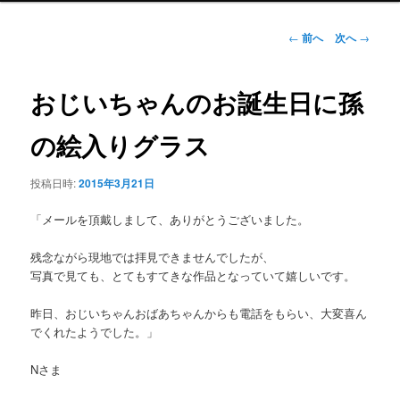
ュ
ー
投
←
前へ
次へ
→
稿
ナ
ビ
おじいちゃんのお誕生日に孫
ゲ
ー
の絵入りグラス
シ
ョ
投稿日時:
2015年3月21日
ン
「メールを頂戴しまして、ありがとうございました。
残念ながら現地では拝見できませんでしたが、
写真で見ても、とてもすてきな作品となっていて嬉しいです。
昨日、おじいちゃんおばあちゃんからも電話をもらい、大変喜ん
でくれたようでした。」
Nさま