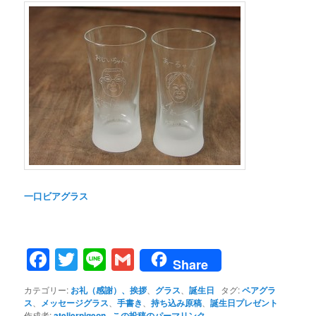
一口ビアグラス
Facebook
Twitter
Line
Gmail
Share
カテゴリー:
お礼（感謝）、挨拶
、
グラス
、
誕生日
タグ:
ペアグラ
ス
、
メッセージグラス
、
手書き
、
持ち込み原稿
、
誕生日プレゼント
作成者:
atelierpigeon
この投稿のパーマリンク