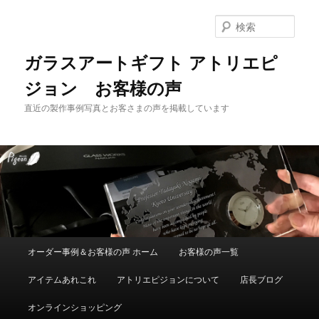
メ
イ
検
ン
索
コ
ガラスアートギフト アトリエピ
ン
ジョン お客様の声
テ
ン
直近の製作事例写真とお客さまの声を掲載しています
ツ
へ
移
動
メ
オーダー事例＆お客様の声 ホーム
お客様の声一覧
イ
ン
アイテムあれこれ
アトリエピジョンについて
店長ブログ
メ
ニ
オンラインショッピング