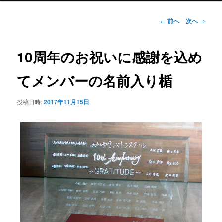
ュ
ー
投
←
前へ
次へ
→
稿
ナ
ビ
10周年のお祝いに感謝を込め
ゲ
ー
てメンバーの名前入り楯
シ
ョ
投稿日時:
2017年11月15日
ン