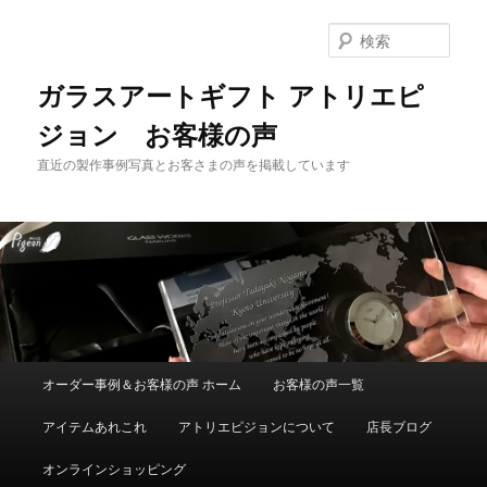
メ
イ
検
ン
索
コ
ガラスアートギフト アトリエピ
ン
ジョン お客様の声
テ
ン
直近の製作事例写真とお客さまの声を掲載しています
ツ
へ
移
動
メ
オーダー事例＆お客様の声 ホーム
お客様の声一覧
イ
ン
アイテムあれこれ
アトリエピジョンについて
店長ブログ
メ
ニ
オンラインショッピング