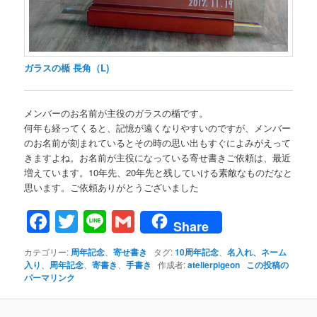
ガラスの楯 長角（L)
メンバーのお名前が主役のガラスの楯です。
何年も経ってくると、記憶が遠くなりやすいのですが、メンバー
のお名前が刻まれているとその時の思い出もすぐによみがえって
きますよね。お名前が主役になっている寄せ書きご依頼は、最近
増えています。10年先、20年先と残していける素敵なものだなと
思います。ご依頼ありがとうございました
Facebook
Twitter
Line
Gmail
Share
カテゴリー:
周年記念
、
寄せ書き
タグ:
10周年記念
、
名入れ、ネーム
入り
、
周年記念
、
寄書き
、
手書き
作成者:
atelierpigeon
この投稿の
パーマリンク