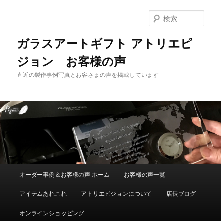
メ
イ
検
ン
索
コ
ガラスアートギフト アトリエピ
ン
ジョン お客様の声
テ
ン
直近の製作事例写真とお客さまの声を掲載しています
ツ
へ
移
動
メ
オーダー事例＆お客様の声 ホーム
お客様の声一覧
イ
ン
アイテムあれこれ
アトリエピジョンについて
店長ブログ
メ
ニ
オンラインショッピング