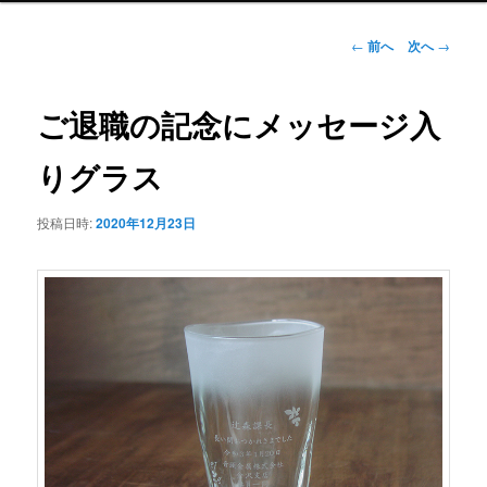
ュ
ー
投
←
前へ
次へ
→
稿
ナ
ビ
ご退職の記念にメッセージ入
ゲ
ー
りグラス
シ
ョ
投稿日時:
2020年12月23日
ン