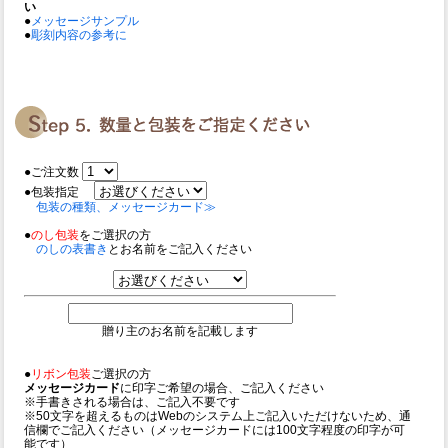
い
●
メッセージサンプル
●
彫刻内容の参考に
●ご注文数
●包装指定
包装の種類、メッセージカード≫
●
のし包装
をご選択の方
のしの表書き
とお名前をご記入ください
贈り主のお名前を記載します
●
リボン包装
ご選択の方
メッセージカード
に印字ご希望の場合、ご記入ください
※手書きされる場合は、ご記入不要です
※50文字を超えるものはWebのシステム上ご記入いただけないため、通
信欄でご記入ください（メッセージカードには100文字程度の印字が可
能です）