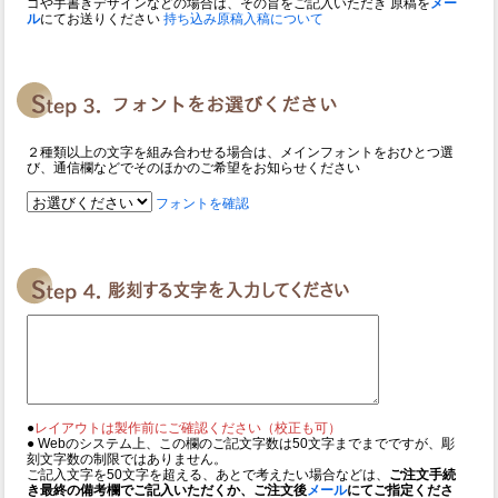
ゴや手書きデザインなどの場合は、その旨をご記入いただき 原稿を
メー
ル
にてお送りください
持ち込み原稿入稿について
２種類以上の文字を組み合わせる場合は、メインフォントをおひとつ選
び、通信欄などでそのほかのご希望をお知らせください
フォントを確認
●
レイアウトは製作前にご確認ください（校正も可）
● Webのシステム上、この欄のご記文字数は50文字までまでですが、彫
刻文字数の制限ではありません。
ご記入文字を50文字を超える、あとで考えたい場合などは、
ご注文手続
き最終の備考欄でご記入いただくか、ご注文後
メール
にてご指定くださ