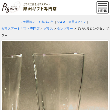
ご利用案内
｜
お客様の声
｜
Ｑ＆Ａ
｜
会員ログイン
｜
ガラスアートギフト専門店
>
グラス
>
タンブラー
> てびねりロングタンブ
ラー