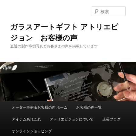
メ
イ
検
ン
索
コ
ガラスアートギフト アトリエピ
ン
ジョン お客様の声
テ
ン
直近の製作事例写真とお客さまの声を掲載しています
ツ
へ
移
動
メ
オーダー事例＆お客様の声 ホーム
お客様の声一覧
イ
ン
アイテムあれこれ
アトリエピジョンについて
店長ブログ
メ
ニ
オンラインショッピング