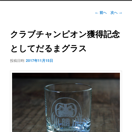
ュ
ー
投
←
前へ
次へ
→
稿
ナ
ビ
クラブチャンピオン獲得記念
ゲ
ー
としてだるまグラス
シ
ョ
投稿日時:
2017年11月15日
ン