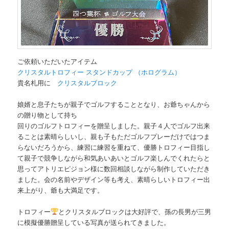
ご依頼いただいたアイテム
クリスタルトロフィー スタンドカップ （ホログラム）
貴名札用に
クリスタルブロック
娘婿と息子たちが親子でゴルフすることとなり、お爺ちゃんから
の贈り物として持ち
回りのゴルフトロフィーを贈呈しました。親子４人でゴルフ出来
ることは素晴らしいし、親も子もただゴルフプレーだけではつま
らないだろうから、練習に練習を重ねて、優勝トロフィー目指し
て親子で競争しながら和気あいあいとゴルフ楽しんでくれたらと
思ってアトリエピジョン様に数回相談しながら制作していただき
ました。会の名前やデザイン等も考え、素晴らしいトロフィー出
来上がり、爺も大満足です。
トロフィー
とクリスタルブロックは大好評で、孫の長男が三男
に模擬優勝贈呈している写真が送られてきました。