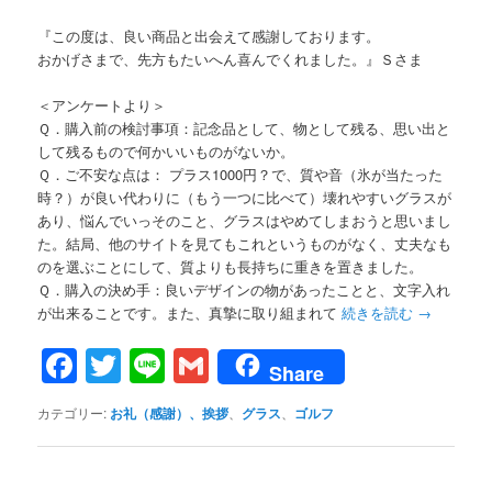
『この度は、良い商品と出会えて感謝しております。
おかげさまで、先方もたいへん喜んでくれました。』Ｓさま
＜アンケートより＞
Ｑ．購入前の検討事項：記念品として、物として残る、思い出と
して残るもので何かいいものがないか。
Ｑ．ご不安な点は： プラス1000円？で、質や音（氷が当たった
時？）が良い代わりに（もう一つに比べて）壊れやすいグラスが
あり、悩んでいっそのこと、グラスはやめてしまおうと思いまし
た。結局、他のサイトを見てもこれというものがなく、丈夫なも
のを選ぶことにして、質よりも長持ちに重きを置きました。
Ｑ．購入の決め手：良いデザインの物があったことと、文字入れ
が出来ることです。また、真摯に取り組まれて
続きを読む
→
Facebook
Twitter
Line
Gmail
Share
カテゴリー:
お礼（感謝）、挨拶
、
グラス
、
ゴルフ