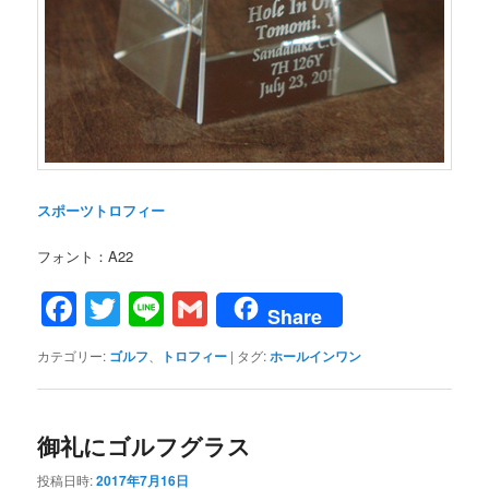
スポーツトロフィー
フォント：A22
Facebook
Twitter
Line
Gmail
Share
カテゴリー:
ゴルフ
、
トロフィー
|
タグ:
ホールインワン
御礼にゴルフグラス
投稿日時:
2017年7月16日