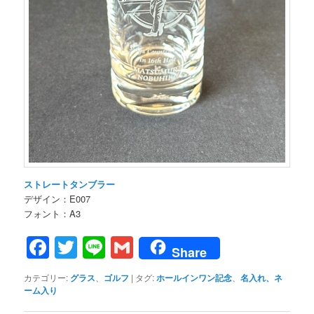
ストレートタンブラー
デザイン：E007
フォント：A3
Facebook
Twitter
Line
Gmail
Share
カテゴリー:
グラス
、
ゴルフ
|
タグ:
ホールインワン記念
、
名入れ、ネ
ーム入り