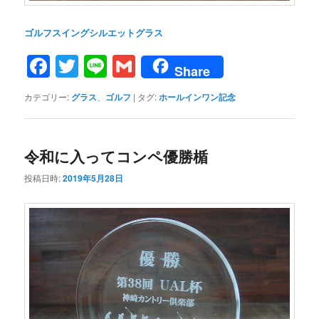
ゴルフスイングシルエットグラス
Facebook
Twitter
Line
Gmail
Share
カテゴリー:
グラス
、
ゴルフ
|
タグ:
ホールインワン記念
令和に入ってコンペ優勝楯
投稿日時:
2019年5月28日