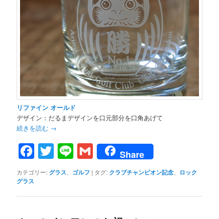
リファイン オールド
デザイン：だるまデザインを口元部分を口角あげて
続きを読む
→
Facebook
Twitter
Line
Gmail
Share
カテゴリー:
グラス
、
ゴルフ
|
タグ:
クラブチャンピオン記念
、
ロック
グラス