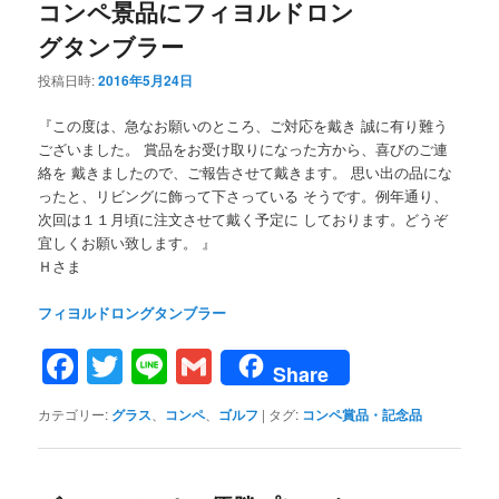
コンペ景品にフィヨルドロン
グタンブラー
投稿日時:
2016年5月24日
『この度は、急なお願いのところ、ご対応を戴き 誠に有り難う
ございました。 賞品をお受け取りになった方から、喜びのご連
絡を 戴きましたので、ご報告させて戴きます。 思い出の品にな
ったと、リビングに飾って下さっている そうです。例年通り、
次回は１１月頃に注文させて戴く予定に しております。どうぞ
宜しくお願い致します。 』
Ｈさま
フィヨルドロングタンブラー
Facebook
Twitter
Line
Gmail
Share
カテゴリー:
グラス
、
コンペ
、
ゴルフ
|
タグ:
コンペ賞品・記念品