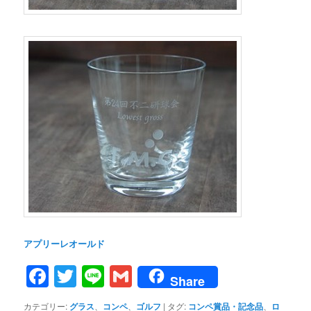
アプリーレオールド
Facebook
Twitter
Line
Gmail
Share
カテゴリー:
グラス
、
コンペ
、
ゴルフ
|
タグ:
コンペ賞品・記念品
、
ロ