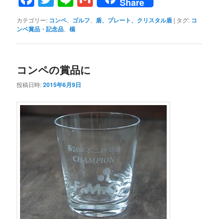
Share
カテゴリー:
コンペ
、
ゴルフ
、
盾、プレート、クリスタル盾
|
タグ:
コ
ンペ賞品・記念品
、
楯
コンペの賞品に
投稿日時:
2015年6月9日