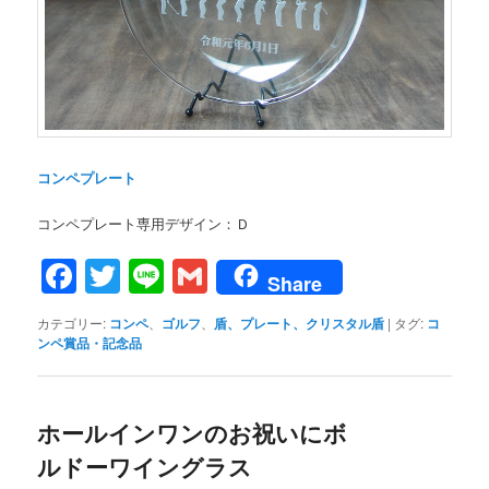
コンペプレート
コンペプレート専用デザイン：Ｄ
Facebook
Twitter
Line
Gmail
Share
カテゴリー:
コンペ
、
ゴルフ
、
盾、プレート、クリスタル盾
|
タグ:
コ
ンペ賞品・記念品
ホールインワンのお祝いにボ
ルドーワイングラス