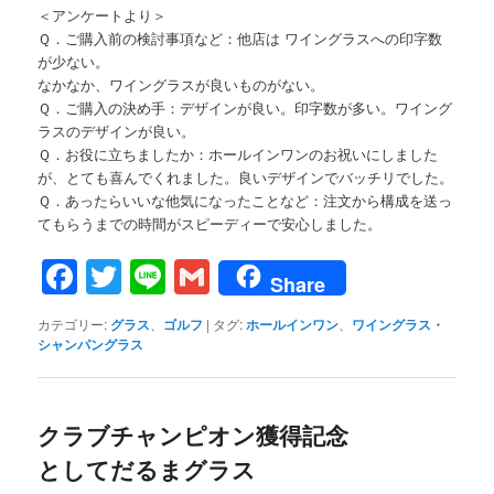
＜アンケートより＞
Ｑ．ご購入前の検討事項など：他店は ワイングラスへの印字数
が少ない。
なかなか、ワイングラスが良いものがない。
Ｑ．ご購入の決め手：デザインが良い。印字数が多い。ワイング
ラスのデザインが良い。
Ｑ．お役に立ちましたか：ホールインワンのお祝いにしました
が、とても喜んでくれました。良いデザインでバッチリでした。
Ｑ．あったらいいな他気になったことなど：注文から構成を送っ
てもらうまでの時間がスピーディーで安心しました。
Facebook
Twitter
Line
Gmail
Share
カテゴリー:
グラス
、
ゴルフ
|
タグ:
ホールインワン
、
ワイングラス・
シャンパングラス
クラブチャンピオン獲得記念
としてだるまグラス