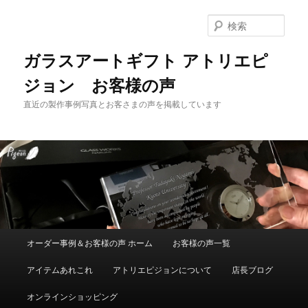
メ
イ
検
ン
索
コ
ガラスアートギフト アトリエピ
ン
ジョン お客様の声
テ
ン
直近の製作事例写真とお客さまの声を掲載しています
ツ
へ
移
動
メ
オーダー事例＆お客様の声 ホーム
お客様の声一覧
イ
ン
アイテムあれこれ
アトリエピジョンについて
店長ブログ
メ
ニ
オンラインショッピング