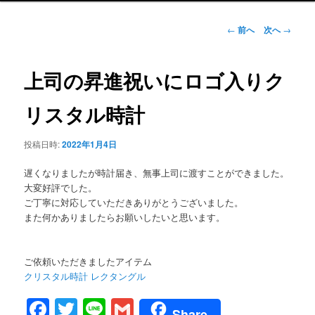
ュ
ー
投
←
前へ
次へ
→
稿
ナ
ビ
上司の昇進祝いにロゴ入りク
ゲ
ー
リスタル時計
シ
ョ
投稿日時:
2022年1月4日
ン
遅くなりましたが時計届き、無事上司に渡すことができました。
大変好評でした。
ご丁寧に対応していただきありがとうございました。
また何かありましたらお願いしたいと思います。
ご依頼いただきましたアイテム
クリスタル時計 レクタングル
Facebook
Twitter
Line
Gmail
Share