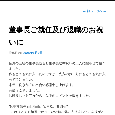
ュ
ー
投
←
前へ
次へ
→
稿
ナ
ビ
董事長ご就任及び退職のお祝
ゲ
ー
いに
シ
ョ
投稿日時:
2025年8月9日
ン
台湾の会社の董事長就任と董事長退職祝いの二人に贈らせて頂き
ました。
私もとても気に入ったのですが、先方のお二方にもとても気に入
って頂けました。
本当に良き作品に出合い感謝申し上げます。
有難うございました。
お贈りしたお二方から、以下のコメントを戴きました。
”这非常漂亮而且很酷。我喜欢。谢谢你”
” これはとても綺麗でかっこいいね。気に入りました。ありがと