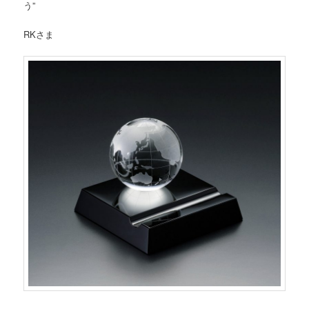
う”
RKさま