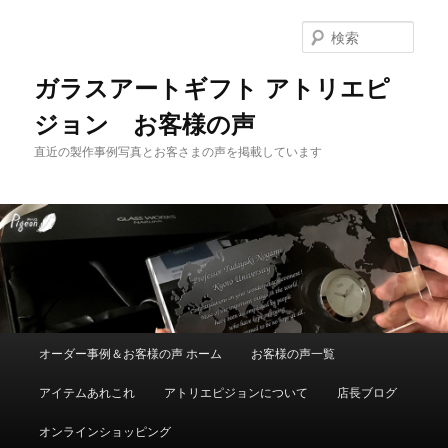
メ
イ
検
ン
索
コ
ガラスアートギフト アトリエピ
ン
ジョン お客様の声
テ
ン
直近の製作事例写真とお客さまの声を掲載しています
ツ
へ
移
動
メ
オーダー事例＆お客様の声 ホーム
お客様の声一覧
イ
ン
アイテムあれこれ
アトリエピジョンについて
店長ブログ
メ
ニ
オンラインショッピング