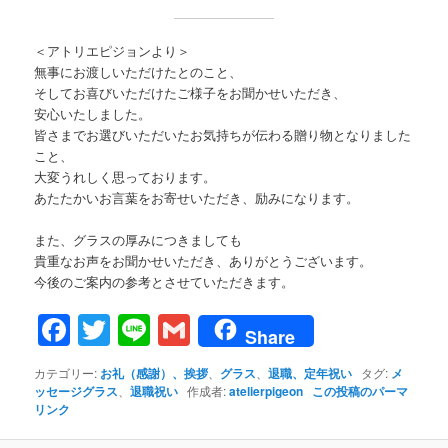
＜アトリエピジョンより＞
無事にお渡しいただけたとのこと、
そしてお喜びいただけたご様子をお聞かせいただき、
安心いたしました。
皆さまでお選びいただいたお気持ちが伝わる贈り物となりました
こと、
大変うれしく思っております。
あたたかいお言葉をお寄せいただき、励みになります。
また、グラスの厚みにつきましても
貴重なお声をお聞かせいただき、ありがとうございます。
今後のご案内の参考とさせていただきます。
Facebook
Twitter
Line
Gmail
Share
カテゴリー:
お礼（感謝）、挨拶
、
グラス
、
退職、定年祝い
タグ:
メ
ッセージグラス
、
退職祝い
作成者:
atelierpigeon
この投稿のパーマ
リンク