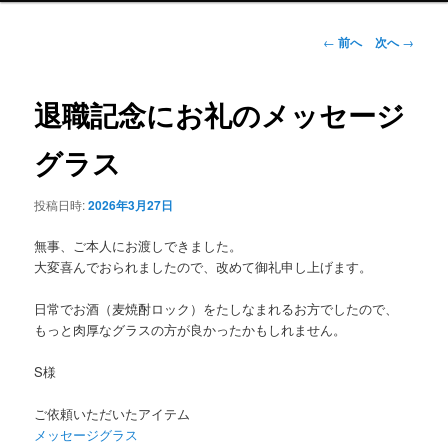
ュ
ー
投
←
前へ
次へ
→
稿
ナ
ビ
退職記念にお礼のメッセージ
ゲ
ー
グラス
シ
ョ
投稿日時:
2026年3月27日
ン
無事、ご本人にお渡しできました。
大変喜んでおられましたので、改めて御礼申し上げます。
日常でお酒（麦焼酎ロック）をたしなまれるお方でしたので、
もっと肉厚なグラスの方が良かったかもしれません。
S様
ご依頼いただいたアイテム
メッセージグラス