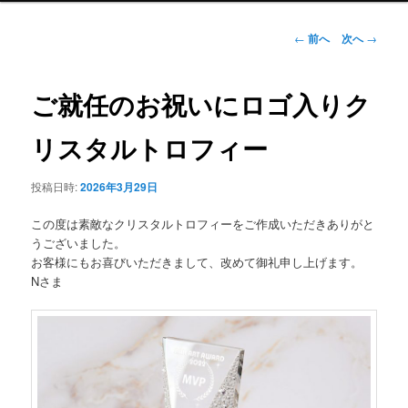
ュ
ー
投
←
前へ
次へ
→
稿
ナ
ビ
ご就任のお祝いにロゴ入りク
ゲ
ー
リスタルトロフィー
シ
ョ
投稿日時:
2026年3月29日
ン
この度は素敵なクリスタルトロフィーをご作成いただきありがと
うございました。
お客様にもお喜びいただきまして、改めて御礼申し上げます。
Nさま