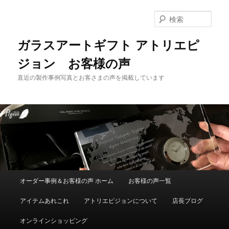
メ
イ
検
ン
索
コ
ガラスアートギフト アトリエピ
ン
ジョン お客様の声
テ
ン
直近の製作事例写真とお客さまの声を掲載しています
ツ
へ
移
動
メ
オーダー事例＆お客様の声 ホーム
お客様の声一覧
イ
ン
アイテムあれこれ
アトリエピジョンについて
店長ブログ
メ
ニ
オンラインショッピング