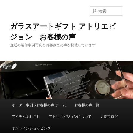
メ
イ
検
ン
索
コ
ガラスアートギフト アトリエピ
ン
ジョン お客様の声
テ
ン
直近の製作事例写真とお客さまの声を掲載しています
ツ
へ
移
動
メ
オーダー事例＆お客様の声 ホーム
お客様の声一覧
イ
ン
アイテムあれこれ
アトリエピジョンについて
店長ブログ
メ
ニ
オンラインショッピング