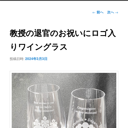
ュ
ー
投
←
前へ
次へ
→
稿
ナ
ビ
教授の退官のお祝いにロゴ入
ゲ
ー
りワイングラス
シ
ョ
投稿日時:
2024年3月3日
ン