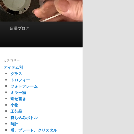
て
店長ブログ
カテゴリー
アイテム別
グラス
トロフィー
フォトフレーム
ミラー額
寄せ書き
小物
工芸品
持ち込みボトル
時計
盾、プレート、クリスタル