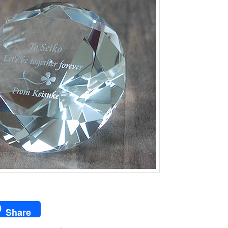
ail
Share