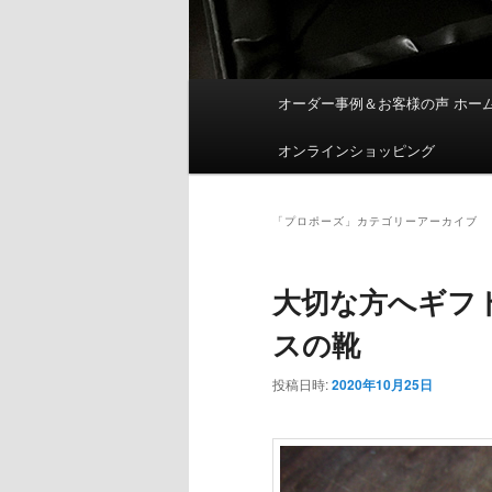
メ
オーダー事例＆お客様の声 ホー
イ
ン
オンラインショッピング
メ
ニ
ュ
「
プロポーズ
」カテゴリーアーカイブ
ー
大切な方へギフ
スの靴
投稿日時:
2020年10月25日