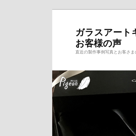
メ
サ
イ
ブ
ン
コ
ガラスアート
コ
ン
お客様の声
ン
テ
テ
ン
直近の製作事例写真とお客さま
ン
ツ
ツ
へ
へ
移
移
動
動