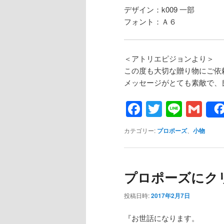
デザイン：k009 一部
フォント：Ａ６
＜アトリエピジョンより＞
この度も大切な贈り物にご依
メッセージがとても素敵で、
Facebook
Twitter
Line
Gm
カテゴリー:
プロポーズ
、
小物
プロポーズにク
投稿日時:
2017年2月7日
『お世話になります。