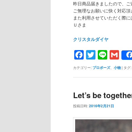
昨日商品届きましたので、ご
ご無理なお願いに快く対応頂
また利用させていただく際に
Ｕさま
クリスタルダイヤ
Facebook
Twitter
Line
Gm
カテゴリー:
プロポーズ
、
小物
|
タグ:
Let’s be togethe
投稿日時:
2016年2月21日