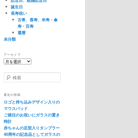
記念日、結婚記念日
誕生日
長寿祝い
古希、喜寿、米寿・傘
寿・百寿
還暦
未分類
アーカイブ
ア
ー
カ
検
イ
索
ブ
最近の投稿
ロゴと持ち込みデザイン入りの
マウスパッド
ご就任のお祝いにガラスの置き
時計
赤ちゃんの足型入りタンブラー
40周年の記念品としてガラスの