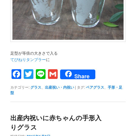
足型が等倍の大きさで入る
てびねりタンブラー
に
Facebook
Twitter
Line
Gmail
Share
カテゴリー:
グラス
、
出産祝い・内祝い
|
タグ:
ペアグラス
、
手形・足
型
出産内祝いに赤ちゃんの手形入
りグラス