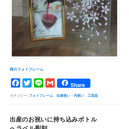
桜のフォトフレーム
Facebook
Twitter
Line
Gmail
Share
カテゴリー:
フォトフレーム
、
出産祝い・内祝い
、
工芸品
出産のお祝いに持ち込みボトル
へラベル彫刻