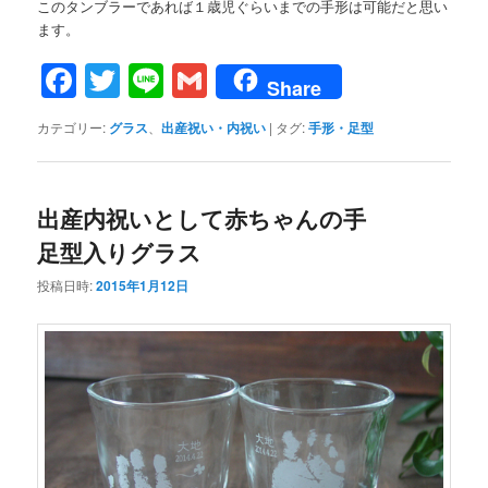
このタンブラーであれば１歳児ぐらいまでの手形は可能だと思い
ます。
Facebook
Twitter
Line
Gmail
Share
カテゴリー:
グラス
、
出産祝い・内祝い
|
タグ:
手形・足型
出産内祝いとして赤ちゃんの手
足型入りグラス
投稿日時:
2015年1月12日