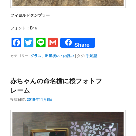
フィヨルドタンブラー
フォント：B16
Facebook
Twitter
Line
Gmail
Share
カテゴリー:
グラス
、
出産祝い・内祝い
|
タグ:
手足型
赤ちゃんの命名楯に桜フォトフ
レーム
投稿日時:
2019年11月8日