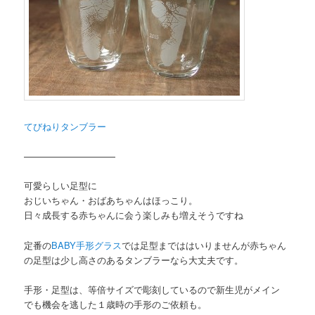
てびねりタンブラー
——————————
可愛らしい足型に
おじいちゃん・おばあちゃんはほっこり。
日々成長する赤ちゃんに会う楽しみも増えそうですね
定番の
BABY手形グラス
では足型までははいりませんが赤ちゃん
の足型は少し高さのあるタンブラーなら大丈夫です。
手形・足型は、等倍サイズで彫刻しているので新生児がメイン
でも機会を逃した１歳時の手形のご依頼も。