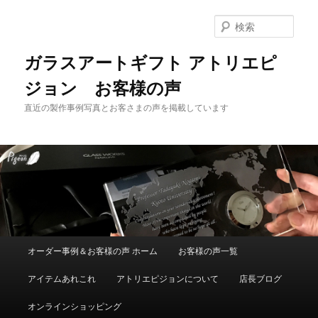
メ
サ
イ
ブ
検
ン
コ
索
コ
ン
ガラスアートギフト アトリエピ
ン
テ
ジョン お客様の声
テ
ン
ン
ツ
直近の製作事例写真とお客さまの声を掲載しています
ツ
へ
へ
移
移
動
動
メ
オーダー事例＆お客様の声 ホーム
お客様の声一覧
イ
ン
アイテムあれこれ
アトリエピジョンについて
店長ブログ
メ
ニ
オンラインショッピング