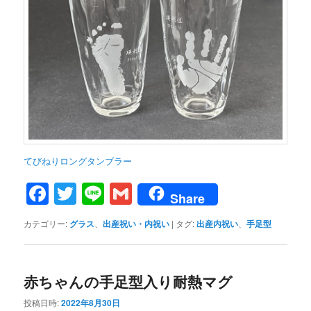
てびねりロングタンブラー
Facebook
Twitter
Line
Gmail
Share
カテゴリー:
グラス
、
出産祝い・内祝い
|
タグ:
出産内祝い
、
手足型
赤ちゃんの手足型入り耐熱マグ
投稿日時:
2022年8月30日