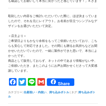
も確認してお願いして本当に良かったと感じています！」Ｋさま
彫刻したい内容をご検討いただいていた際に、ほぼ決まっていま
したので、それを元にレイアウト。お名前が目立つシンプルなデ
ザインをお選びいただいて決定。
＜店主より＞
ご希望日よりもかなり余裕をもってご依頼いただいており、こち
らも安心して対応できました。その間にも贈るお気持ちなどお聞
かせいただいていたので、一緒に製作ができた思いで、本当によ
かったです。
商品として販売しておらず、ネットの中であまり情報がない中、
ご依頼いただき、またこのようにお声お聞かせくださって大変感
謝しています。
Facebook
Twitter
Line
Gmail
Share
カテゴリー:
出産祝い・内祝い
、
持ち込みボトル
|
タグ:
持ち込みボト
ル