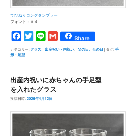
てびねりロングタンブラー
フォント：Ａ４
Facebook
Twitter
Line
Gmail
Share
カテゴリー:
グラス
、
出産祝い・内祝い
、
父の日、母の日
|
タグ:
手
形・足型
出産内祝いに赤ちゃんの手足型
を入れたグラス
投稿日時:
2026年4月12日