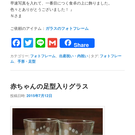
早速写真を入れて、一番目につく食卓の上に飾りました。
色々とありがとうございました！ 』
Ｎさま
ご依頼のアイテム：
ガラスのフォトフレーム
Facebook
Twitter
Line
Gmail
Share
カテゴリー:
フォトフレーム
、
出産祝い・内祝い
|
タグ:
フォトフレー
ム
、
手形・足型
赤ちゃんの足型入りグラス
投稿日時:
2015年7月12日