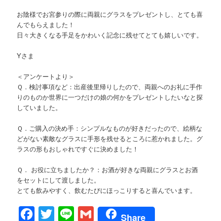
お陰様でお宮参りの際に両親にグラスをプレゼントし、とても喜
んでもらえました！
日々大きくなる手足をかわいく記念に残せてとても嬉しいです。
Yさま
＜アンケートより＞
Ｑ．検討事項など：出産後里帰りしたので、両親へのお礼に手作
りのものか世界に一つだけの娘の何かをプレゼントしたいなと探
していました。
Ｑ．ご購入の決め手：シンプルなものが好きだったので、絵柄な
どがない素敵なグラスに手形を残せるところに惹かれました。グ
ラスの形もおしゃれですぐに決めました！
Ｑ． お役に立ちましたか？：お酒が好きな両親にグラスとお酒
をセットにして渡しました。
とても飲みやすく、飲むたびにほっこりすると喜んでいます。
Facebook
Twitter
Line
Gmail
Share