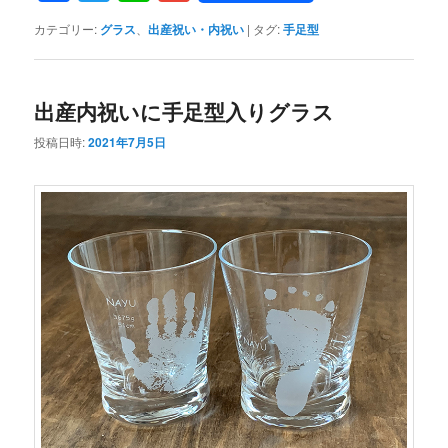
カテゴリー:
グラス
、
出産祝い・内祝い
|
タグ:
手足型
出産内祝いに手足型入りグラス
投稿日時:
2021年7月5日