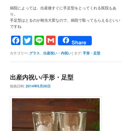
病院によっては、出産後すぐに手足型をとってくれる医院もあ
り。
手足型はとるのが相当大変なので、病院で取ってもらえるといい
ですね
Facebook
Twitter
Line
Gmail
Share
カテゴリー:
グラス
、
出産祝い・内祝い
|
タグ:
手形・足型
出産内祝い/手形・足型
投稿日時:
2014年5月26日