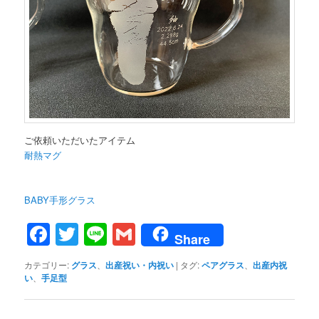
ご依頼いただいたアイテム
耐熱マグ
BABY手形グラス
Facebook
Twitter
Line
Gmail
Share
カテゴリー:
グラス
、
出産祝い・内祝い
|
タグ:
ペアグラス
、
出産内祝
い
、
手足型