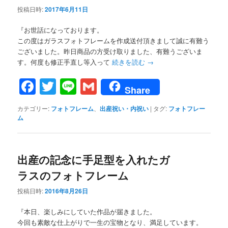
投稿日時:
2017年6月11日
『お世話になっております。
この度はガラスフォトフレームを作成送付頂きまして誠に有難う
ございました。昨日商品の方受け取りました、有難うございま
す。何度も修正手直し等入って
続きを読む
→
Facebook
Twitter
Line
Gmail
Share
カテゴリー:
フォトフレーム
、
出産祝い・内祝い
|
タグ:
フォトフレー
ム
出産の記念に手足型を入れたガ
ラスのフォトフレーム
投稿日時:
2016年8月26日
『本日、楽しみにしていた作品が届きました。
今回も素敵な仕上がりで一生の宝物となり、満足しています。