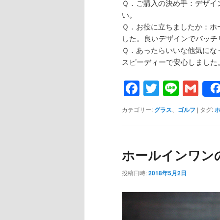
Ｑ．ご購入の決め手：デザイ
い。
Ｑ．お役に立ちましたか：ホ
した。良いデザインでバッチ
Ｑ．あったらいいな他気にな
スピーディーで安心しました
Facebook
Twitter
Line
Gm
カテゴリー:
グラス
、
ゴルフ
|
タグ:
ホールインワン
投稿日時:
2018年5月2日