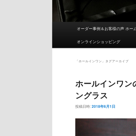
メ
オーダー事例＆お客様の声 ホー
イ
ン
オンラインショッピング
メ
ニ
ュ
「
ホールインワン
」タグアーカイブ
ー
ホールインワン
ングラス
投稿日時:
2018年6月1日