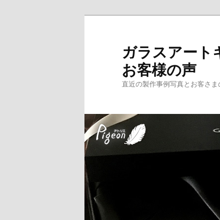
メ
サ
イ
ブ
ン
コ
ガラスアート
コ
ン
お客様の声
ン
テ
テ
ン
直近の製作事例写真とお客さま
ン
ツ
ツ
へ
へ
移
移
動
動