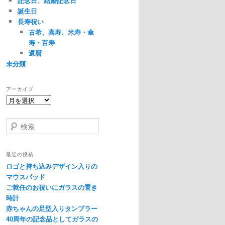
記念日、結婚記念日
誕生日
長寿祝い
古希、喜寿、米寿・傘
寿・百寿
還暦
未分類
アーカイブ
ア
ー
カ
検
イ
索
ブ
最近の投稿
ロゴと持ち込みデザイン入りの
マウスパッド
ご就任のお祝いにガラスの置き
時計
赤ちゃんの足型入りタンブラー
40周年の記念品としてガラスの