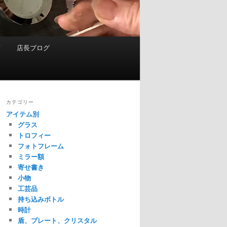
て
店長ブログ
カテゴリー
アイテム別
グラス
トロフィー
フォトフレーム
ミラー額
寄せ書き
小物
工芸品
持ち込みボトル
時計
盾、プレート、クリスタル