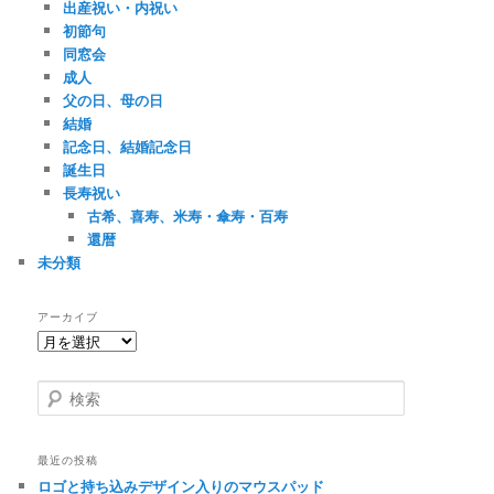
出産祝い・内祝い
初節句
同窓会
成人
父の日、母の日
結婚
記念日、結婚記念日
誕生日
長寿祝い
古希、喜寿、米寿・傘寿・百寿
還暦
未分類
アーカイブ
ア
ー
カ
検
イ
索
ブ
最近の投稿
ロゴと持ち込みデザイン入りのマウスパッド