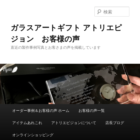
メ
サ
イ
ブ
検
ン
コ
索
コ
ン
ガラスアートギフト アトリエピ
ン
テ
ジョン お客様の声
テ
ン
ン
ツ
直近の製作事例写真とお客さまの声を掲載しています
ツ
へ
へ
移
移
動
動
メ
オーダー事例＆お客様の声 ホーム
お客様の声一覧
イ
ン
アイテムあれこれ
アトリエピジョンについて
店長ブログ
メ
ニ
オンラインショッピング