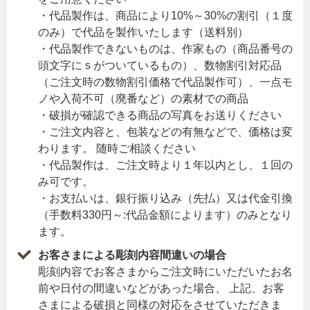
・代品製作は、商品により10%～30%の割引（１度
のみ）で代品を製作いたします（送料別）
・代品製作できないものは、作家もの（商品番号の
頭文字に s がついているもの）、数物割引対応品
（ご注文時の数物割引価格で代品製作可）、一点モ
ノや入荷不可（廃番など）の素材での商品
・破損が確認できる商品の写真をお送りください
・ご注文内容と、包装などの有無などで、価格は変
わります。 随時ご相談ください
・代品製作は、ご注文時より１年以内とし、１回の
み可です。
・お支払いは、銀行振り込み（先払）又は代金引換
（手数料330円～:代品金額によります）のみとなり
ます。
お客さまによる彫刻内容間違いの場合
彫刻内容でお客さまからご注文時にいただいたお名
前や日付の間違いなどがあった場合、 上記、お客
さまによる破損と同様の対応をさせていただきま