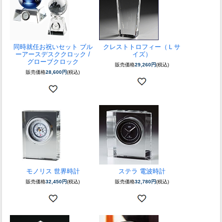
同時就任お祝いセット ブル
クレストトロフィー（Ｌサ
ーアースデスククロック /
イズ）
グローブクロック
販売価格
29,260円
(税込)
販売価格
28,600円
(税込)
モノリス 世界時計
ステラ 電波時計
販売価格
32,450円
(税込)
販売価格
32,780円
(税込)