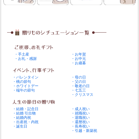
・手土産
・お年賀
・お礼・感謝
・お中元
・お歳暮
・バレンタイン
・母の日
・桃の節句
・父の日
・ホワイトデー
・敬老の日
・端午の節句
・七五三
・クリスマス
・結婚・記念日
・成人祝い
・結婚 引出物
・就職祝い
・結婚内祝
・退職祝い
・出産祝・内祝
・還暦祝い
・誕生日
・長寿祝い
・引越・新築祝