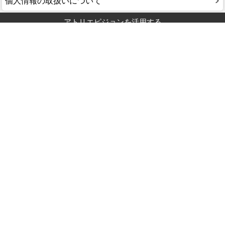
個人情報の取扱いについて
アトリエピジョンを活用する
アトリエピジョンについて
今月の行事予定
ガラスギフトの豆知識
オーダーメイドのためのコンテ
ンツ
お客様の声・制作事例
オンデマンド制作事例
ご利用案内
送料・配送
返品について
ラッピング
お見積もり依頼
FAX用紙（ご注文・お見積）
ご利用案内の一覧へ
PDF
5つの注文方法