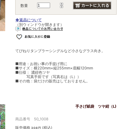
数量
◆返品について
（別ウィンドウが開きます）
てびねりタンブラーシングルなど小さなグラス向き。
■用途：お祝い事の手提げ用に
■サイズ：横220mm×縦255mm×底幅120mm
■仕様： 濃紺色ツヤ
写真手前です（写真右は（L））
■その他：袋だけの販売はしておりません。
手さげ紙袋 ツヤ紺（L)
商品番号 50_1008
販売価格
(税込)
308円