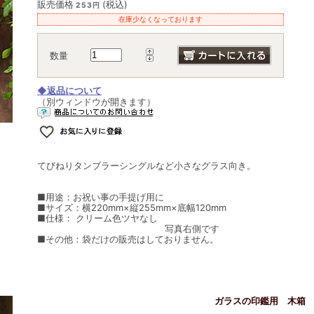
販売価格
(税込)
253円
在庫少なくなっております
数量
◆返品について
（別ウィンドウが開きます）
てびねりタンブラーシングルなど小さなグラス向き。
■用途：お祝い事の手提げ用に
■サイズ：横220mm×縦255mm×底幅120mm
■仕様： クリーム色ツヤなし
写真右側です
■その他：袋だけの販売はしておりません。
ガラスの印鑑用 木箱