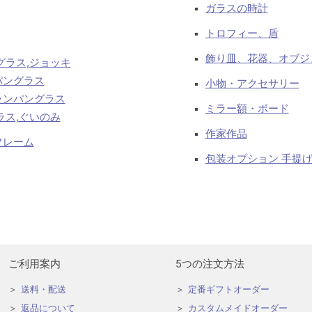
ガラスの時計
トロフィー、盾
飾り皿、花器、オブジ
グラス,ジョッキ
パングラス
小物・アクセサリー
ャンパングラス
ミラー額・ボード
ラス,ぐいのみ
作家作品
フレーム
包装オプション 手提
ご利用案内
5つの注文方法
送料・配送
定番ギフトオーダー
返品について
カスタムメイドオーダー