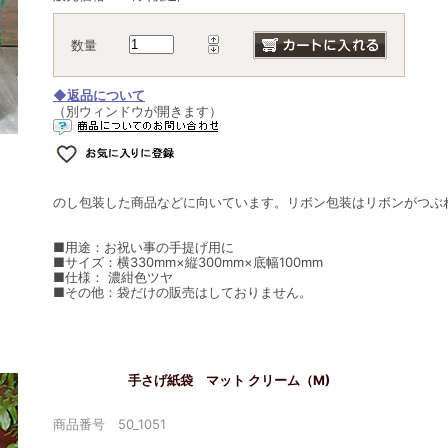
数量
◆返品について
（別ウィンドウが開きます）
のし包装した商品などに向いています。リボン包装はリボンがつぶ
■用途：お祝い事の手提げ用に
■サイズ：横330mm×縦300mm×底幅100mm
■仕様： 濃紺色ツヤ
■その他：袋だけの販売はしておりません。
手さげ紙袋 マット クリーム（M)
商品番号 50_1051