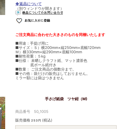
◆返品について
（別ウィンドウが開きます）
ご注文商品に合わせた大きさのものを同梱いたします
■用途：手提げ用に
■サイズ：Ｓ）横200mm×縦250mm×底幅120mm
Ｍ）横330mm×縦290mm×底幅100mm
■耐性荷重：５kg
■仕様： 未晒しクラフト紙、マット濃茶色
底ボール紙付き
■数量： ご注文商品の個数分まで。
■その他：袋だけの販売はしておりません。
ミラー額には袋はつきません
手さげ紙袋 ツヤ紺（M)
商品番号 50_1005
販売価格
(税込)
253円