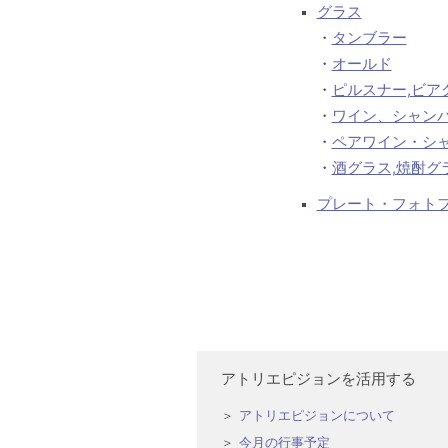
グラス
・
タンブラー
・
オールド
・
ピルスナー,ビア
・
ワイン、シャン
・
ペアワイン・シ
・
酒グラス,焼酎グ
プレート・フォト
アトリエピジョンを活用する
アトリエピジョンについて
今月の行事予定