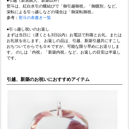
●引越（新居購入、新築以外）
熨斗は、紅白水引の蝶結びで「御引越御祝」「御餞別」など。
栄転による引っ越しなどの場合は「御栄転御祝」
参考：
熨斗の表書き一覧
●引っ越し祝いのお返し
まずは当日に（遅くとも3日以内）お電話で到着とお礼、または
お礼状を出します。 お返しの品は、引越、新築引越共にすこし
おちついてからでもＯＫですが、可能な限り早めにお送りしま
す。 のしは「内祝」「新築内祝」など。お返しの目安は半返し
です。
引越、新築のお祝いにおすすめアイテム