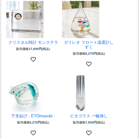
クリスタル時計 モンステラ
ガリレオ フロート温度計し
ずく
販売価格
17,600円
(税込)
販売価格
6,270円
(税込)
干支結び - ETOmusubi -
ピタゴラス 一輪挿し
販売価格
6,270円
(税込)
販売価格
7,920円
(税込)