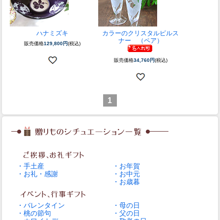
ハナミズキ
カラーのクリスタルピルス
ナー （ペア）
販売価格
129,800円
(税込)
販売価格
34,760円
(税込)
1
・手土産
・お年賀
・お礼・感謝
・お中元
・お歳暮
・バレンタイン
・母の日
・桃の節句
・父の日