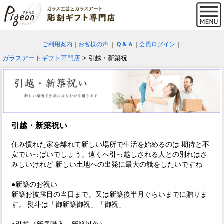
ご利用案内
｜
お客様の声
｜
Ｑ＆Ａ
｜
会員ログイン
｜
ガラスアートギフト専門店
> 引越・新築祝
引越・新築祝い
住み慣れた家を離れて新しい場所で生活を始めるのは 期待と不
安でいっぱいでしょう。遠くへ引っ越しされる人との別れはさ
みしいけれど 新しい土地への出発に最大の餞をしたいですね
●新築のお祝い
新築お披露目の当日まで。又は新築後半月ぐらいまでに贈りま
す。 熨斗は「御新築御祝」「御祝」