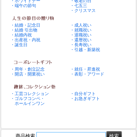
・ホワイトデー
・敬老の日
・端午の節句
・七五三
・クリスマス
・結婚・記念日
・成人祝い
・結婚 引出物
・就職祝い
・結婚内祝
・退職祝い
・出産祝・内祝
・還暦祝い
・誕生日
・長寿祝い
・引越・新築祝
・周年・創立記念
・就任・昇進祝
・開店・開業祝い
・表彰・アワード
・工芸コレクション
・自分ギフト
・ゴルフコンペ・
・お急ぎギフト
ホールインワン
商品検索