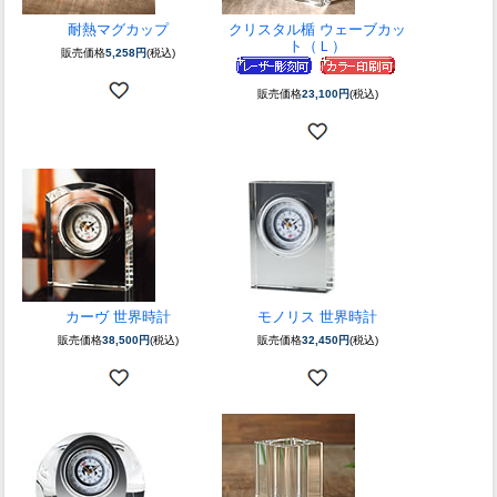
耐熱マグカップ
クリスタル楯 ウェーブカッ
ト（Ｌ）
販売価格
5,258円
(税込)
販売価格
23,100円
(税込)
カーヴ 世界時計
モノリス 世界時計
販売価格
38,500円
(税込)
販売価格
32,450円
(税込)