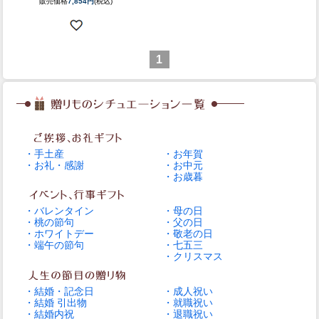
販売価格
7,854円
(税込)
1
・手土産
・お年賀
・お礼・感謝
・お中元
・お歳暮
・バレンタイン
・母の日
・桃の節句
・父の日
・ホワイトデー
・敬老の日
・端午の節句
・七五三
・クリスマス
・結婚・記念日
・成人祝い
・結婚 引出物
・就職祝い
・結婚内祝
・退職祝い