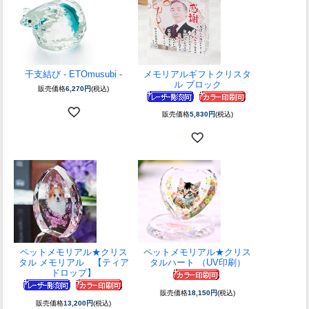
干支結び - ETOmusubi -
メモリアルギフト
クリスタ
ル ブロック
販売価格
6,270円
(税込)
販売価格
5,830円
(税込)
ペットメモリアル★
クリス
ペットメモリアル★
クリス
タル メモリアル 【ティア
タルハート （UV印刷）
ドロップ】
販売価格
18,150円
(税込)
販売価格
13,200円
(税込)