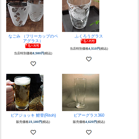
なごみ （フリーカップのペ
ふくろうグラス
アグラス）
当店特別価格
4,510円
(税込)
当店特別価格
8,580円
(税込)
ビアジョッキ 鯉登(Ritoh)
ビアーグラス360
販売価格
15,180円
(税込)
販売価格
4,620円
(税込)