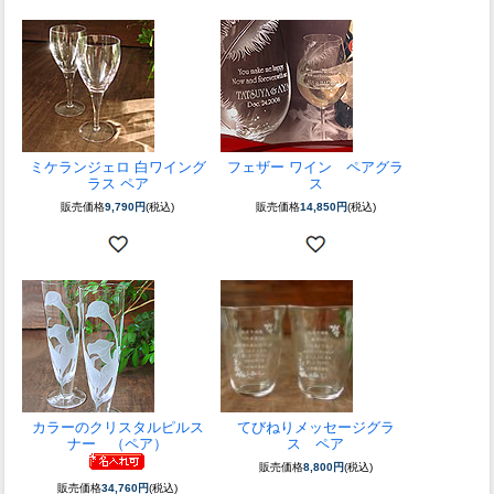
ミケランジェロ 白ワイング
フェザー ワイン ペアグラ
ラス ペア
ス
販売価格
9,790円
(税込)
販売価格
14,850円
(税込)
カラーのクリスタルピルス
てびねりメッセージグラ
ナー （ペア）
ス ペア
販売価格
8,800円
(税込)
販売価格
34,760円
(税込)