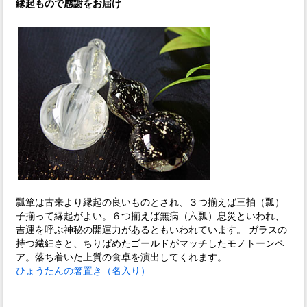
縁起もので感謝をお届け
瓢箪は古来より縁起の良いものとされ、３つ揃えば三拍（瓢）
子揃って縁起がよい。６つ揃えば無病（六瓢）息災といわれ、
吉運を呼ぶ神秘の開運力があるともいわれています。 ガラスの
持つ繊細さと、ちりばめたゴールドがマッチしたモノトーンペ
ア。落ち着いた上質の食卓を演出してくれます。
ひょうたんの箸置き（名入り）