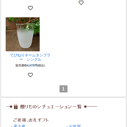
てびねりネームタンブラ
ー シングル
販売価格
4,070円
(税込)
1
・手土産
・お年賀