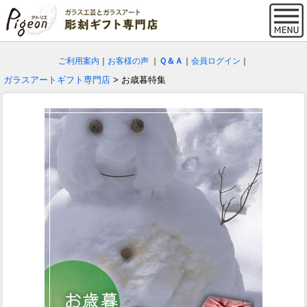
ご利用案内
｜
お客様の声
｜
Ｑ＆Ａ
｜
会員ログイン
｜
ガラスアートギフト専門店
> お歳暮特集