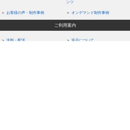
ンツ
お客様の声・制作事例
オンデマンド制作事例
ご利用案内
送料・配送
返品について
ラッピング
お見積もり依頼
FAX用紙（ご注文・お見積）
ご利用案内の一覧へ
PDF
5つの注文方法
定番ギフトオーダー
カスタムメイドオーダー
オンデマンドオーダー
作家作品
記念品・大口注文
お問い合わせ・コミュニティ