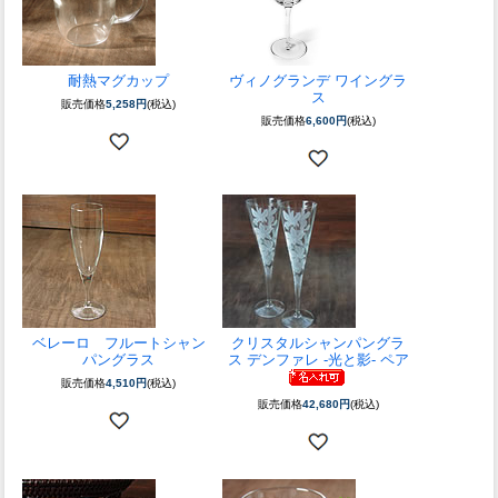
耐熱マグカップ
ヴィノグランデ ワイングラ
ス
販売価格
5,258円
(税込)
販売価格
6,600円
(税込)
ベレーロ フルートシャン
クリスタルシャンパングラ
パングラス
ス デンファレ -光と影- ペア
販売価格
4,510円
(税込)
販売価格
42,680円
(税込)