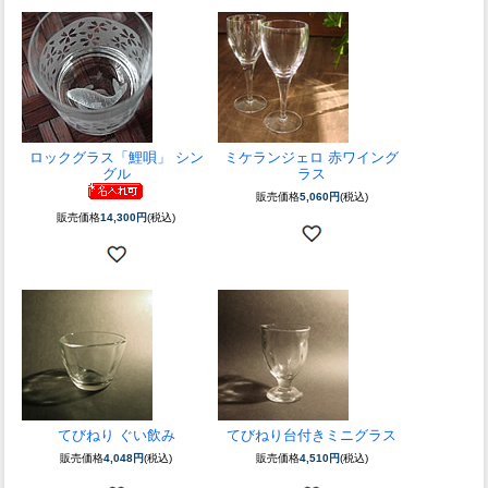
ロックグラス「鯉唄」 シン
ミケランジェロ 赤ワイング
グル
ラス
販売価格
5,060円
(税込)
販売価格
14,300円
(税込)
てびねり ぐい飲み
てびねり台付きミニグラス
販売価格
4,048円
(税込)
販売価格
4,510円
(税込)