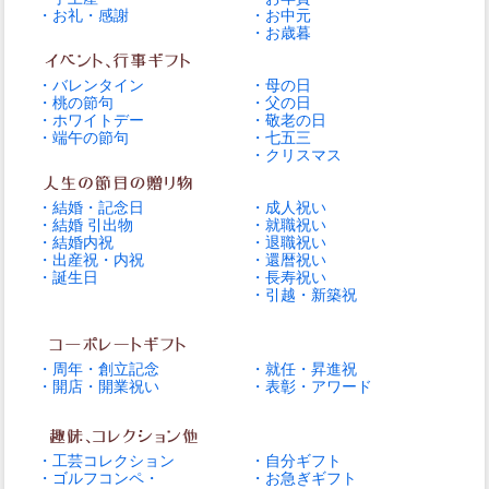
・お礼・感謝
・お中元
・お歳暮
・バレンタイン
・母の日
・桃の節句
・父の日
・ホワイトデー
・敬老の日
・端午の節句
・七五三
・クリスマス
・結婚・記念日
・成人祝い
・結婚 引出物
・就職祝い
・結婚内祝
・退職祝い
・出産祝・内祝
・還暦祝い
・誕生日
・長寿祝い
・引越・新築祝
・周年・創立記念
・就任・昇進祝
・開店・開業祝い
・表彰・アワード
・工芸コレクション
・自分ギフト
・ゴルフコンペ・
・お急ぎギフト