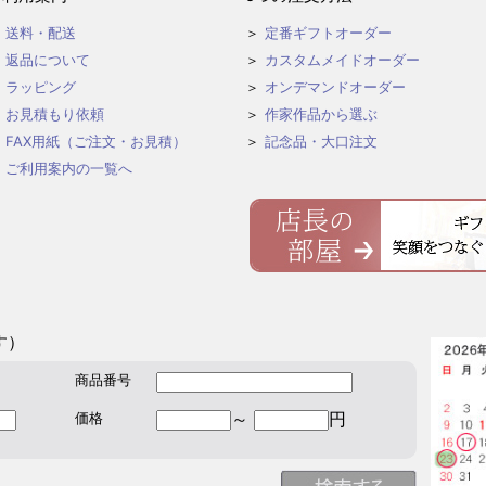
送料・配送
定番ギフトオーダー
返品について
カスタムメイドオーダー
ラッピング
オンデマンドオーダー
お見積もり依頼
作家作品から選ぶ
FAX用紙（ご注文・お見積）
記念品・大口注文
ご利用案内の一覧へ
す）
商品番号
～
円
価格