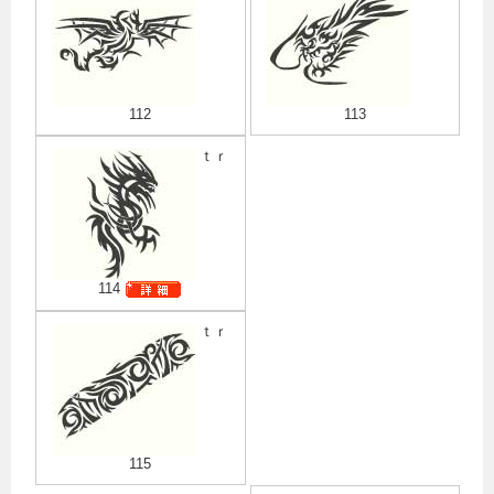
112
113
ｔｒ
114
ｔｒ
115