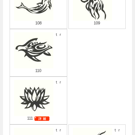
108
109
ｔｒ
110
ｔｒ
111
ｔｒ
ｔｒ