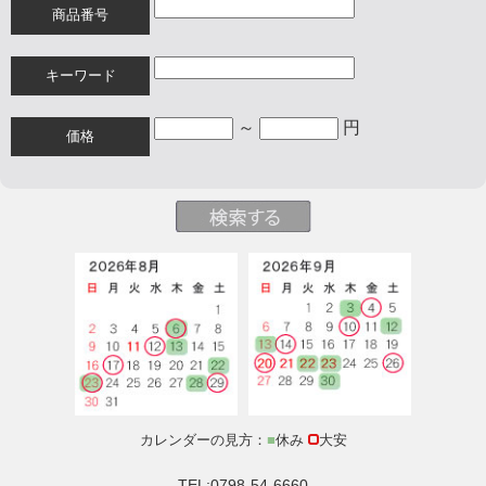
商品番号
キーワード
～
円
価格
カレンダーの見方：
■
休み
大安
TEL:0798-54-6660