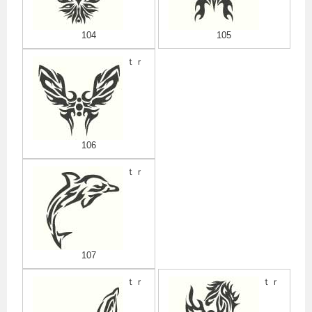
104
105
ｔｒ
106
ｔｒ
107
ｔｒ
ｔｒ