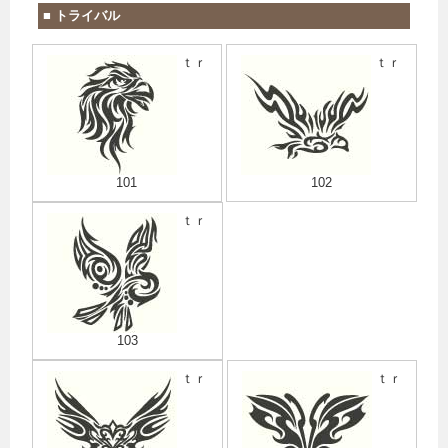
■ トライバル
ｔｒ
ｔｒ
101
102
ｔｒ
103
ｔｒ
ｔｒ