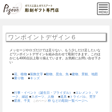
ワンポイントデザイン６
メッセージやロゴだけでは足りない、もう少しだけ足したいな
どワンポイントデザインを組み合わせて彫刻できます。このほ
かにも4000点以上取り揃えています。お気軽にお問い合せ下さ
い
■
花、植物
■
装飾文字
■
動物、昆虫、魚
■
建物、景観、地図
■
乗り物
■
キッズ
■
行事・イベント（誕生日・ブライダル）
■
エレメント、マ
ーク、縁起
■
スポーツ、人物
■
道具
■
トライバル、梵字
■
星座、干支
枠 などの彫刻一覧ページへ
このページ