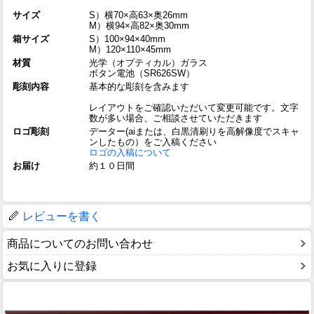
サイズ
S）横70×高63×奥26mm
M）横94×高82×奥30mm
箱サイズ
S）100×94×40mm
M）120×110×45mm
材質
光学（オプティカル）ガラス
ボタン電池（SR626SW）
彫刻内容
基本的な彫刻を含みます
レイアウトをご確認いただいて変更可能です。文字
数が多い場合、ご相談させていただきます
ロゴ彫刻
データー(aiまたは、白黒清刷りを高解像度でスキャ
ンしたもの）をご入稿ください
ロゴの入稿について
お届け
約１０日間
レビューを書く
商品についてのお問い合わせ
お気に入りに登録