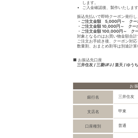
します。
ご入金確認後、製作いたします
振込先払いで即時クーポン発行し
・ご注文金額 5,000円～ クーポ
・ご注文金額 10,000円～ クーポ
・ご注文金額 100,000円～ クー
対象となるのはお買い物金額合計
ご注文お手続き後、クーポン対応
数量割、おまとめ割等は別途計算
■ お振込先口座
三井住友 / 三菱UFJ / 楽天 / ゆう
お
三井住友
銀行名
甲東
支店名
普通
口座種別