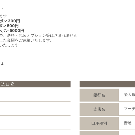
 。
ます
ン 300円
ン 500円
ポン 5000円
で、送料・包装オプション等は含まれません
した金額をご連絡いたします。
いたします
ちょ
振込口座
楽天
銀行名
マー
支店名
普通
口座種別