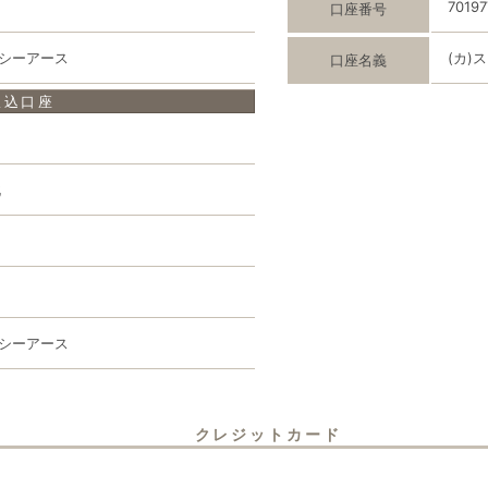
7019
口座番号
イシーアース
(カ)
口座名義
振込口座
Ｊ
北
イシーアース
クレジットカード