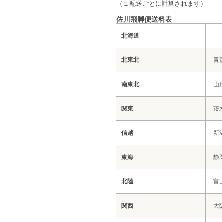
（１配送ごとに計算されます）
佐川飛脚便送料表
北海道
北東北
青
南東北
山
関東
茨
信越
新
東海
静
北陸
富
関西
大