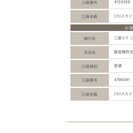
4124359
口座番号
(カ)スカ
口座名義
お
三菱ＵＦ
銀行名
阪急梅田
支店名
普通
口座種別
4790081
口座番号
(カ)スカ
口座名義