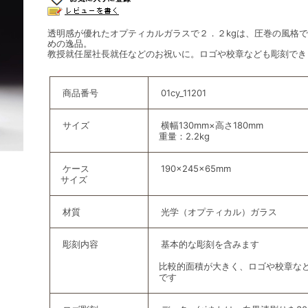
透明感が優れたオプティカルガラスで２．２kgは、圧巻の風格
めの逸品。
教授就任屋社長就任などのお祝いに。ロゴや校章なども彫刻でき
商品番号
01cy_11201
サイズ
横幅130mm×高さ180mm
重量：2.2kg
ケース
190×245×65mm
サイズ
材質
光学（オプティカル）ガラス
彫刻内容
基本的な彫刻を含みます
比較的面積が大きく、ロゴや校章な
です