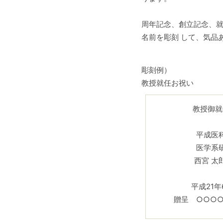
周年記念、創立記念、
名前を彫刻 して、気品
彫刻例）
教授就任お祝い
教授御就
平成医
医学系
西宮 太
平成21年
贈呈 ○○○