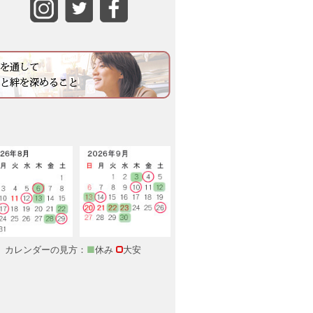
カレンダーの見方：
■
休み
大安