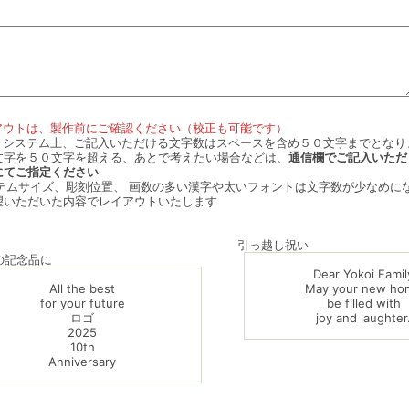
アウトは、製作前にご確認ください（校正も可能です）
ｂシステム上、ご記入いただける文字数はスペースを含め５０文字までとなり
文字を５０文字を超える、あとで考えたい場合などは、
通信欄でご記入いただ
にてご指定ください
イテムサイズ、彫刻位置、 画数の多い漢字や太いフォントは文字数が少なめに
望いただいた内容でレイアウトいたします
）
引っ越し祝い
の記念品に
Dear Yokoi Famil
All the best
May your new ho
for your future
be filled with
ロゴ
joy and laughter
2025
10th
Anniversary