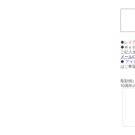
●
レイ
●Ｗｅ
ご記入
メール
● ア
はご希
彫刻例
10周年