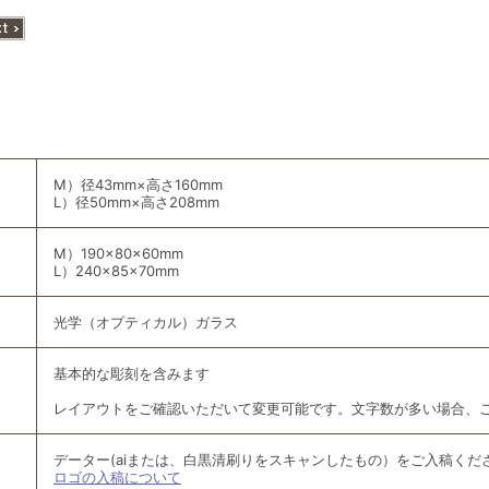
M）径43mm×高さ160mm
L）径50mm×高さ208mm
M）190×80×60mm
L）240×85×70mm
光学（オプティカル）ガラス
基本的な彫刻を含みます
レイアウトをご確認いただいて変更可能です。文字数が多い場合、
データー(aiまたは、白黒清刷りをスキャンしたもの）をご入稿くだ
ロゴの入稿について