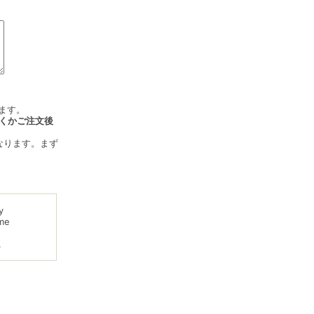
ます。
くかご注文後
なります。まず
y
me
.