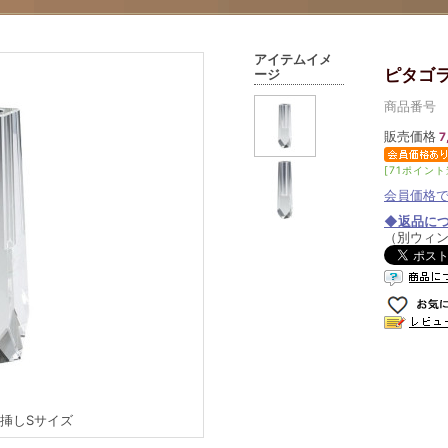
アイテムイメ
ピタゴラ
ージ
商品番号 01
販売価格
7
[71ポイント
会員価格
◆返品に
（別ウィ
輪挿しSサイズ