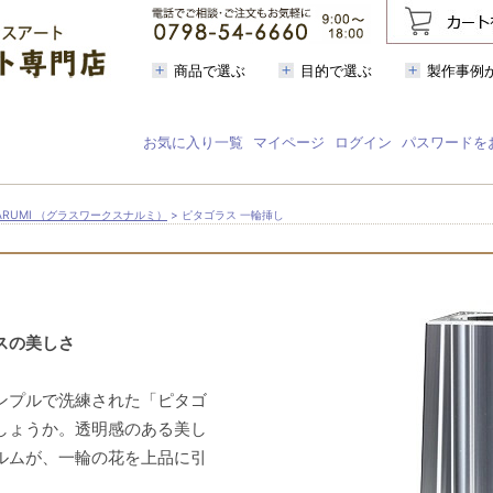
商品で選ぶ
目的で選ぶ
製作事例
お気に入り一覧
マイページ
ログイン
パスワードを
 NARUMI （グラスワークスナルミ）
> ピタゴラス 一輪挿し
スの美しさ
ンプルで洗練された「ピタゴ
しょうか。透明感のある美し
ルムが、一輪の花を上品に引