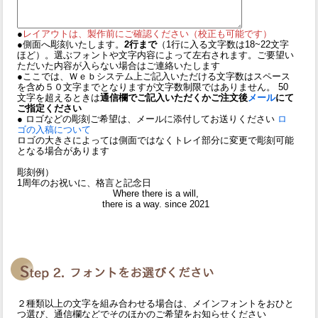
●
レイアウトは、製作前にご確認ください（校正も可能です）
●側面へ彫刻いたします。
2行まで
（1行に入る文字数は18~22文字
ほど）。選ぶフォントや文字内容によって左右されます。ご要望い
ただいた内容が入らない場合はご連絡いたします
●ここでは、Ｗｅｂシステム上ご記入いただける文字数はスペース
を含め５０文字までとなりますが文字数制限ではありません。 50
文字を超えるときは
通信欄でご記入いただくかご注文後
メール
にて
ご指定ください
● ロゴなどの彫刻ご希望は、メールに添付してお送りください
ロ
ゴの入稿について
ロゴの大きさによっては側面ではなくトレイ部分に変更で彫刻可能
となる場合があります
彫刻例）
1周年のお祝いに、格言と記念日
Where there is a will,
there is a way. since 2021
２種類以上の文字を組み合わせる場合は、メインフォントをおひと
つ選び、通信欄などでそのほかのご希望をお知らせください