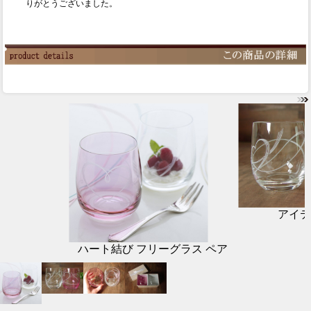
りがとうございました。
アイテ
ハート結び フリーグラス ペア