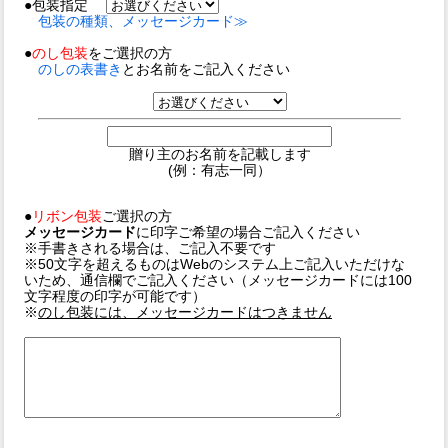
●包装指定
包装の種類、メッセージカード≫
●
のし包装
をご選択の方
のしの表書き
とお名前をご記入ください
贈り主のお名前を記載します
(例：有志一同）
●
リボン包装
ご選択の方
メッセージカード
に印字ご希望の場合ご記入ください
※手書きされる場合は、ご記入不要です
※50文字を超えるものはWebのシステム上ご記入いただけな
いため、通信欄でご記入ください（メッセージカードには100
文字程度の印字が可能です）
※
のし包装には、メッセージカードはつきません