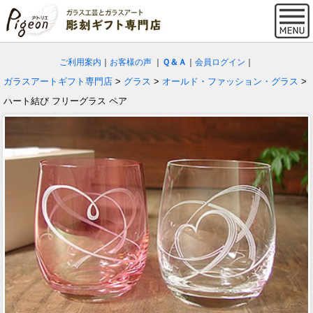
ご利用案内
｜
お客様の声
｜
Ｑ＆Ａ
｜
会員ログイン
｜
ガラスアートギフト専門店
>
グラス
>
オールド・ファッション・グラス
>
ハート結び フリーグラス ペア