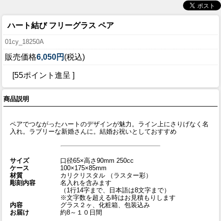
ハート結び フリーグラス ペア
01cy_18250A
販売価格
6,050円
(税込)
[55ポイント進呈 ]
商品説明
ペアでつながったハートのデザインが魅力。ライン上にさりげなく名
入れ。ラブリーな新婚さんに。結婚お祝いとしておすすめ
サイズ
口径65×高さ90mm 250cc
ケース
100×175×85mm
材質
カリクリスタル （ラスター彩）
彫刻内容
名入れを含みます
（1行14字まで、日本語は8文字まで）
※文字数を超える時はお見積もりします
内容
グラス２ヶ、化粧箱、包装込み
お届け
約8～１０日間