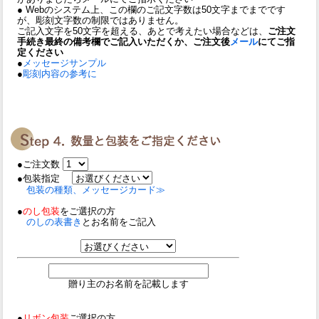
● Webのシステム上、この欄のご記文字数は50文字までまでです
が、彫刻文字数の制限ではありません。
ご記入文字を50文字を超える、あとで考えたい場合などは、
ご注文
手続き最終の備考欄でご記入いただくか、ご注文後
メール
にてご指
定ください
●
メッセージサンプル
●
彫刻内容の参考に
●ご注文数
●包装指定
包装の種類、メッセージカード≫
●
のし包装
をご選択の方
のしの表書き
とお名前をご記入
贈り主のお名前を記載します
●
リボン包装
ご選択の方