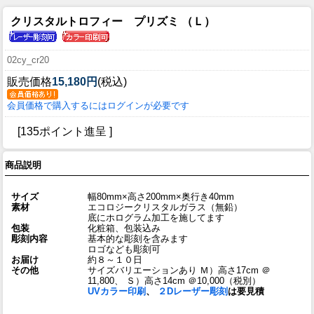
クリスタルトロフィー プリズミ （Ｌ）
02cy_cr20
販売価格
15,180円
(税込)
会員価格で購入するにはログインが必要です
[135ポイント進呈 ]
商品説明
サイズ
幅80mm×高さ200mm×奥行き40mm
素材
エコロジークリスタルガラス（無鉛）
底にホログラム加工を施してます
包装
化粧箱、包装込み
彫刻内容
基本的な彫刻を含みます
ロゴなども彫刻可
お届け
約８～１０日
その他
サイズバリエーションあり Ｍ）高さ17cm ＠
11,800、 Ｓ）高さ14cm ＠10,000
（税別）
UVカラー印刷
、
２Dレーザー彫刻
は要見積