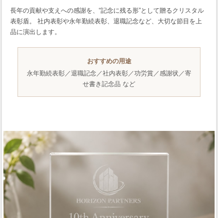
長年の貢献や支えへの感謝を、“記念に残る形”として贈るクリスタル
表彰盾。 社内表彰や永年勤続表彰、退職記念など、大切な節目を上
品に演出します。
おすすめの用途
永年勤続表彰／退職記念／社内表彰／功労賞／感謝状／寄
せ書き記念品 など