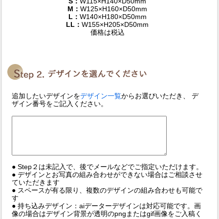
S：
W115×H140×D50mm
M：
W125×H160×D50mm
L：
W140×H180×D50mm
LL：
W155×H205×D50mm
価格は税込
追加したいデザインを
デザイン一覧
からお選びいただき、 デ
ザイン番号をご記入ください。
● Step２は未記入で、後でメールなどでご指定いただけます。
● デザインとお写真の組み合わせができない場合はご相談させ
ていただきます
● スペースが有る限り、複数のデザインの組み合わせも可能で
す
● 持ち込みデザイン：aiデーターデザインは対応可能です。画
像の場合はデザイン背景が透明のpngまたはgif画像をご入稿く