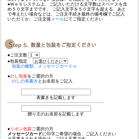
●Ｗｅｂシステム上、ご記入いただける文字数はスペースを含
め５０文字までです。 ご記入文字を５０文字を超える、あと
で考えたい場合などは、ご注文手続き最終の備考欄でご記入
いただくか、ご注文後
メール
にてご指定ください
●ご注文数
●包装指定
包装の種類、メッセージカード≫
●
のし包装
をご選択の方
のしの表書き
とお名前をご記入
表書きを記載します
贈り主のお名前を記載します
●
リボン包装
ご選択の方
メッセージカード
に印字ご希望の場合、ご記入ください
※手書きされる場合は、ご記入不要です