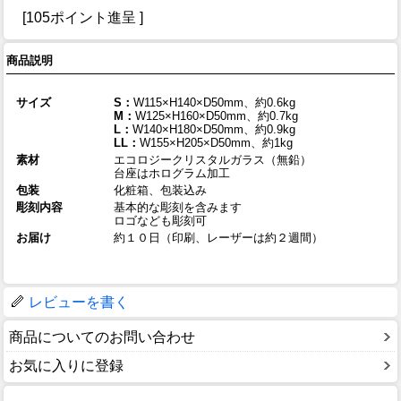
[105ポイント進呈 ]
商品説明
サイズ
S：
W115×H140×D50mm、約0.6kg
M：
W125×H160×D50mm、約0.7kg
L：
W140×H180×D50mm、約0.9kg
LL：
W155×H205×D50mm、約1kg
素材
エコロジークリスタルガラス（無鉛）
台座はホログラム加工
包装
化粧箱、包装込み
彫刻内容
基本的な彫刻を含みます
ロゴなども彫刻可
お届け
約１０日（印刷、レーザーは約２週間）
レビューを書く
商品についてのお問い合わせ
お気に入りに登録