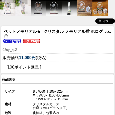
ペットメモリアル★
クリスタル メモリアル盾 ホログラム
台
02cy_kp2
販売価格
11,000円
(税込)
[100ポイント進呈 ]
商品説明
サイズ
S：
W60×H105×D25mm
M：
W70×H130×D35mm
L：
W90×H175×D45mm
素材
クリスタルガラス
台座（ホログラム加工）
包装
化粧箱、包装込み