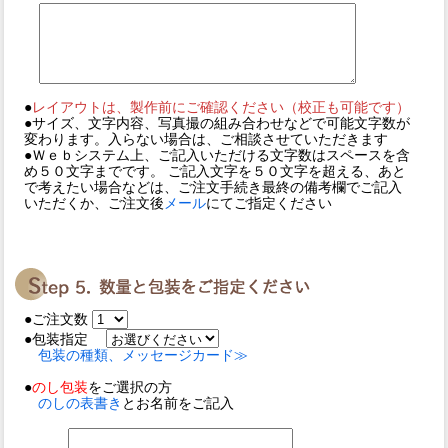
●
レイアウトは、製作前にご確認ください（校正も可能です）
●サイズ、文字内容、写真撮の組み合わせなどで可能文字数が
変わります。入らない場合は、ご相談させていただきます
●Ｗｅｂシステム上、ご記入いただける文字数はスペースを含
め５０文字までです。 ご記入文字を５０文字を超える、あと
で考えたい場合などは、ご注文手続き最終の備考欄でご記入
いただくか、ご注文後
メール
にてご指定ください
●ご注文数
●包装指定
包装の種類、メッセージカード≫
●
のし包装
をご選択の方
のしの表書き
とお名前をご記入