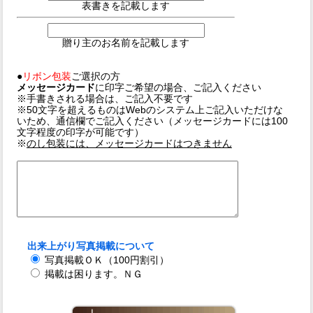
表書きを記載します
贈り主のお名前を記載します
●
リボン包装
ご選択の方
メッセージカード
に印字ご希望の場合、ご記入ください
※手書きされる場合は、ご記入不要です
※50文字を超えるものはWebのシステム上ご記入いただけな
いため、通信欄でご記入ください（メッセージカードには100
文字程度の印字が可能です）
※
のし包装には、メッセージカードはつきません
出来上がり写真掲載について
写真掲載ＯＫ（100円割引）
掲載は困ります。ＮＧ