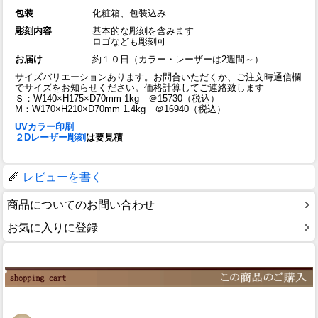
包装
化粧箱、包装込み
彫刻内容
基本的な彫刻を含みます
ロゴなども彫刻可
お届け
約１０日（カラー・レーザーは2週間～）
サイズバリエーションあります。お問合いただくか、ご注文時通信欄
でサイズをお知らせください。価格計算してご連絡致します
Ｓ：W140×H175×D70mm 1kg ＠15730（税込）
M：W170×H210×D70mm 1.4kg ＠16940（税込）
UVカラー印刷
２Dレーザー彫刻
は要見積
レビューを書く
商品についてのお問い合わせ
お気に入りに登録