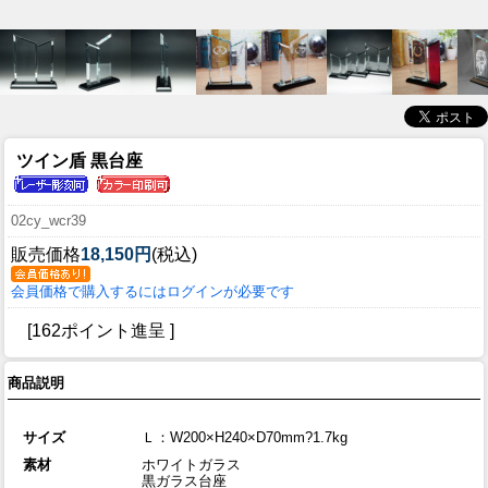
ツイン盾 黒台座
02cy_wcr39
販売価格
18,150円
(税込)
会員価格で購入するにはログインが必要です
[162ポイント進呈 ]
商品説明
サイズ
Ｌ：W200×H240×D70mm?1.7kg
素材
ホワイトガラス
黒ガラス台座