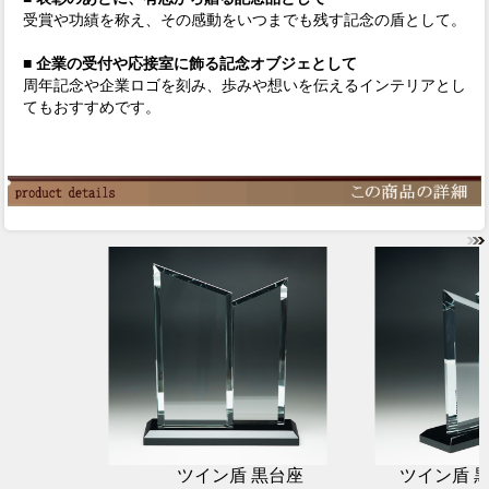
受賞や功績を称え、その感動をいつまでも残す記念の盾として。
■ 企業の受付や応接室に飾る記念オブジェとして
周年記念や企業ロゴを刻み、歩みや想いを伝えるインテリアとし
てもおすすめです。
ツイン盾 黒台座
ツイン盾 