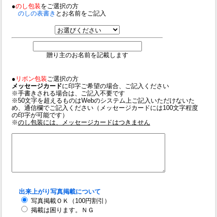
●
のし包装
をご選択の方
のしの表書き
とお名前をご記入
贈り主のお名前を記載します
●
リボン包装
ご選択の方
メッセージカード
に印字ご希望の場合、ご記入ください
※手書きされる場合は、ご記入不要です
※50文字を超えるものはWebのシステム上ご記入いただけないた
め、通信欄でご記入ください（メッセージカードには100文字程度
の印字が可能です）
※
のし包装には、メッセージカードはつきません
出来上がり写真掲載について
写真掲載ＯＫ（100円割引）
掲載は困ります。ＮＧ