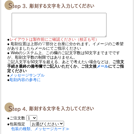
●
レイアウトは製作前にご確認ください（校正も可）
● 彫刻位置は上部の▽部分と台座に分かれます。イメージのご希望
がありましたらメールにてご指示ください
● Webのシステム上、この欄のご記文字数は50文字までまでです
が、彫刻文字数の制限ではありません。
ご記入文字を50文字を超える、あとで考えたい場合などは、
ご注文
手続き最終の備考欄でご記入いただくか、ご注文後
メール
にてご指
定ください
●
メッセージサンプル
●
彫刻内容の参考に
●ご注文数
●包装指定
包装の種類、メッセージカード≫