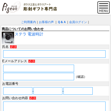
ご利用案内
｜
お客様の声
｜
Ｑ＆Ａ
｜
会員ログイン
｜
商品についてのお問い合わせ
ステラ 電波時計
氏名
必須
Eメールアドレス
必須
（確認）
お電話番号
-
-
お問い合わせ内容
必須