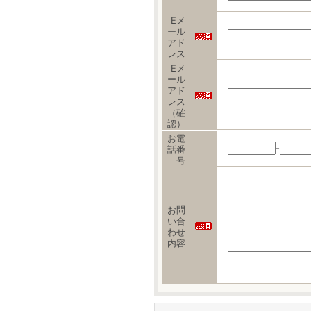
Eメ
ール
アド
レス
Eメ
ール
アド
レス
（確
認）
お電
-
話番
号
お問
い合
わせ
内容